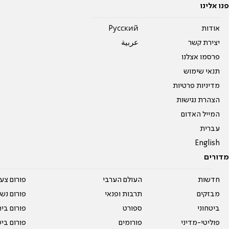
פנו אלינו
אודות
Pусский
יצירת קשר
عربية
פרסמו אצלנו
תנאי שימוש
מדיניות פרטיות
הצהרת נגישות
המייל האדום
עברית
English
מדורים
חדשות
העולם הערבי
פורום צע
מבזקים
תרבות ופנאי
פורום נשו
ביטחוני
ספורט
פורום בי
פוליטי-מדיני
פורומים
פורום בי