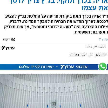
אריה בכרך תוקף: בג"ץ צריך לרסן
את עצמו
ד"ר אריה בכרך מתח ביקורת חריפה על החלטת בג"ץ להציע
לכנסת לערוך מחדש את הבחירות למבקר המדינה. לדבריו,
צילום ההצבעה היה "מעשה ילדותי ומטופש", אך אינו מצדיק
התערבות משפטית.
ערוץ 7
1 דקות
25.06.26, 12:34
אריה בכרך
בג"ץ
מבקר המדינה