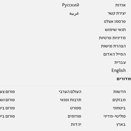
אודות
Pусский
יצירת קשר
عربية
פרסמו אצלנו
תנאי שימוש
מדיניות פרטיות
הצהרת נגישות
המייל האדום
עברית
English
מדורים
חדשות
העולם הערבי
פורום צע
מבזקים
תרבות ופנאי
פורום נשו
ביטחוני
ספורט
פורום בי
פוליטי-מדיני
פורומים
פורום בי
בארץ
יהדות