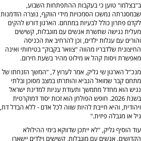
ב"בצלמו" טוען כי בעקבות ההתפתחות השבוע,
שבמסגרתה נמשכו הסמכויות מידי הווקף, נוצרה הזדמנות
לקדם פתרון כולל לבעיות במתחם. הארגון דורש להקים
מעלית נגישה שתשרת אנשים עם מוגבלות, קשישים
והורים עם עגלות ילדים, וכן להרחיב את הכניסה
החיצונית שלדבריו מהווה "צוואר בקבוק" בטיחותי ואינה
מאפשרת ויסות קהל או מילוט מהיר בשעת חירום.
מנכ"ל הארגון שי גליק, אמר לערוץ 7, "המשך הזנחתו של
מתחם קבר שמואל הנביא והותרתו במצב מסוכן ובלתי
נגיש הוא מחדל מתמשך ותעודת עניות למדינת ישראל
בשנת 2026. חופש הפולחן הוא זכות יסוד דמוקרטית
ויהודית, והיא חייבת להיות שווה לכל אדם - ללא הבדל דת,
גיל או מגבלה פיזית."
עוד הוסיף גליק, "לא ייתכן שדווקא בימי ההילולא
הקדושים, אנשים עם מוגבלות, קשישים וילדים יישארו