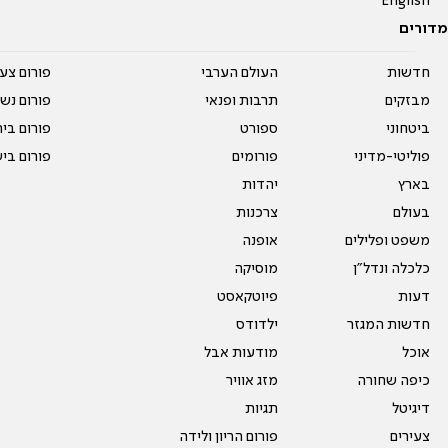
English
מדורים
חדשות
העולם הערבי
פורום צע
מבזקים
תרבות ופנאי
פורום נשו
ביטחוני
ספורט
פורום בי
פוליטי-מדיני
פורומים
פורום בי
בארץ
יהדות
בעולם
צרכנות
משפט ופלילים
אופנה
כלכלה ונדל"ן
מוסיקה
דעות
פיוטקאסט
חדשות המגזר
ילדודס
אוכל
מודעות אבל
כיפה שחורה
מזג אוויר
דיגיטל
תגיות
צעירים
פורום הריון ולידה