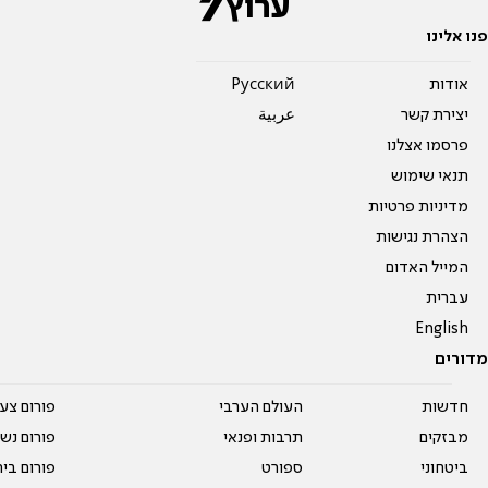
פנו אלינו
אודות
Pусский
יצירת קשר
عربية
פרסמו אצלנו
תנאי שימוש
מדיניות פרטיות
הצהרת נגישות
המייל האדום
עברית
English
מדורים
חדשות
העולם הערבי
פורום צע
מבזקים
תרבות ופנאי
פורום נשו
ביטחוני
ספורט
פורום בי