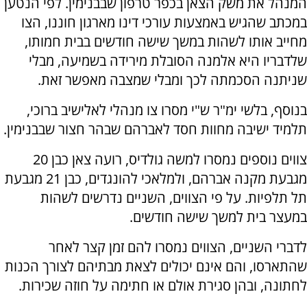
המנהל את משק הצאן בכפר טרפון שבבנימין. לפי הנטען
במכתב שהגיש באמצעות עורכי דינו מארגון חוננו, הצו
מחייב אותו לשהות במשך שישה חודשים בבית חמותו,
שלדבריו היא אלמנה הסובלת מירידה בשמיעה, מבלי
שניתנה הסכמתה לכך ומבלי שמצבה מאפשר זאת.
בנוסף, בלשי ימ"ר ש"י מסרו צו מנהלי לאלישיב ברוכי,
תלמיד ישיבה מחוות חסד לאברהם שבהר חצור שבבנימין.
צווים נוספים נמסרו למשה גולדיס, רועה צאן כבן 20
מגבעת מקנה אברהם, ולמלאכי להונגדים, כבן 21 מגבעת
תל תלפיות. על פי הצווים, השניים נדרשים לשהות
במעצר בית למשך שישה חודשים.
לדברי השניים, הצווים נמסרו להם זמן קצר לאחר
שהתארסו, והם אינם יכולים לצאת מבתיהם לצורך הכנות
לחתונה, ובהן סגירת אולם או חתימה על חוזה שכירות.