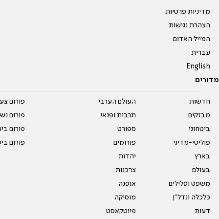
מדיניות פרטיות
הצהרת נגישות
המייל האדום
עברית
English
מדורים
חדשות
העולם הערבי
פורום צע
מבזקים
תרבות ופנאי
פורום נשו
ביטחוני
ספורט
פורום בי
פוליטי-מדיני
פורומים
פורום בי
בארץ
יהדות
בעולם
צרכנות
משפט ופלילים
אופנה
כלכלה ונדל"ן
מוסיקה
דעות
פיוטקאסט