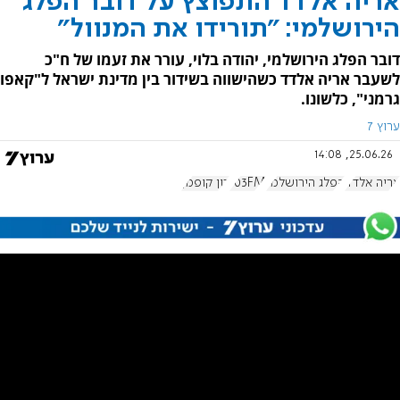
אריה אלדד התפוצץ על דובר הפלג
הירושלמי: "תורידו את המנוול"
דובר הפלג הירושלמי, יהודה בלוי, עורר את זעמו של ח"כ
לשעבר אריה אלדד כשהישווה בשידור בין מדינת ישראל ל"קאפו
גרמני", כלשונו.
ערוץ 7
25.06.26, 14:08
אריה אלדד
הפלג הירושלמי
103FM
רון קופמן