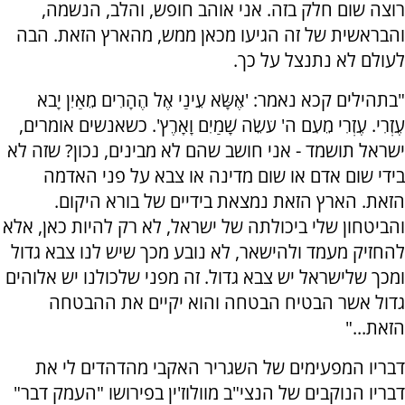
רוצה שום חלק בזה. אני אוהב חופש, והלב, הנשמה,
והבראשית של זה הגיעו מכאן ממש, מהארץ הזאת. הבה
לעולם לא נתנצל על כך.
"בתהילים קכא נאמר: 'אֶשָּׂא עֵינַי אֶל הֶהָרִים מֵאַיִן יָבֹא
עֶזְרִי. עֶזְרִי מֵעִם ה' עֹשֵׂה שָׁמַיִם וָאָרֶץ'. כשאנשים אומרים,
ישראל תושמד - אני חושב שהם לא מבינים, נכון? שזה לא
בידי שום אדם או שום מדינה או צבא על פני האדמה
הזאת. הארץ הזאת נמצאת בידיים של בורא היקום.
והביטחון שלי ביכולתה של ישראל, לא רק להיות כאן, אלא
להחזיק מעמד ולהישאר, לא נובע מכך שיש לנו צבא גדול
ומכך שלישראל יש צבא גדול. זה מפני שלכולנו יש אלוהים
גדול אשר הבטיח הבטחה והוא יקיים את ההבטחה
הזאת..."
דבריו המפעימים של השגריר האקבי מהדהדים לי את
דבריו הנוקבים של הנצי"ב מוולוז'ין בפירושו "העמק דבר"