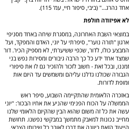
אחד נהרג..." (ביבי, סיפור חיי, עמ' 115).
לא אפיזודה חולפת
במוצאי השבת האחרונה, במסגרת שיחה באחד מסניפי
ארגון "תורה נוער", סיפרתי על יוני, האדם והמפקד, ועל
המבצע כולו, לדור, שכפי ששיערתי, לא מספיק הכיר. דור
שמצד אחד ידע כל כך הרבה גיבורים ומסירות נפש בני
זמננו, ובכל זאת - חשוב לזכור ולהזכיר גם לו את סיפורי
הגבורה שכולנו גדלנו עליהם ומשמשים עד היום אות
ומופת לדורות.
באזכרה הלאומית שהתקיימה השבוע, סיפר ראש
הממשלה על הכוח הפנימי שהניע את אחיו הבכור: "יוני
עשה את כל זה משום שהוא הבין שהקיום הלאומי שלנו
מחייב נכונות למאבק מתמשך במבקשי נפשנו. תחושת
הייעוד הזאת כיוונה את דרכו לאורך כל שירותו הצבאי.