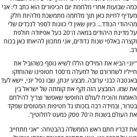
כמה שבועות אחרי מלחמת יום הכיפורים הוא כתב לי: אני
מעדיף לחיות כאן תוך מלחמה מתמשכת מלהיות חלק
מהיהודי הנודד... כיוון שאין לי כוונות לספר לנכדים שלי
על מדינת היהודים במאה ה־20 כעל אפיזודה חולפת
וקצרה באלפי שנות נדודים, אני מתכוון להיאחז כאן בכוח
רב.
"יוני הביא את המילים הללו לשיא נוסף כשהוביל את
חייליו לשחרורם של למעלה מ־100 חטופינו שהוחזקו
באנטבה כבני ערובה. מבצע יונתן, שבו נפל יוני, יישא לעד
את שמו. המבצע הזה זקף את קומתה של ישראל בין
האומות והוכיח לעולם החופשי שאפשר וצריך להילחם
בטרור, ובמידה רבה בזכותו גל חטיפות המטוסים שפקד
את העולם בשנות ה־70 פסק כמעט לחלוטין".
את דבריו חתם ראש הממשלה בהבטחה: "אני מתחייב