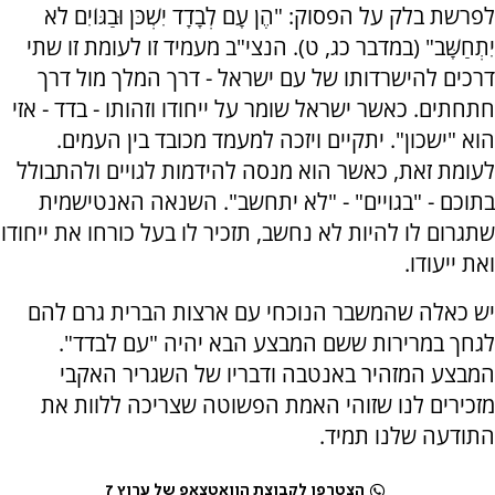
לפרשת בלק על הפסוק: "הֶן עָם לְבָדָד יִשְׁכֹּן וּבַגּוֹיִם לֹא
יִתְחַשָּׁב" (במדבר כג, ט). הנצי"ב מעמיד זו לעומת זו שתי
דרכים להישרדותו של עם ישראל - דרך המלך מול דרך
חתחתים. כאשר ישראל שומר על ייחודו וזהותו - בדד - אזי
הוא "ישכון". יתקיים ויזכה למעמד מכובד בין העמים.
לעומת זאת, כאשר הוא מנסה להידמות לגויים ולהתבולל
בתוכם - "בגויים" - "לא יתחשב". השנאה האנטישמית
שתגרום לו להיות לא נחשב, תזכיר לו בעל כורחו את ייחודו
ואת ייעודו.
יש כאלה שהמשבר הנוכחי עם ארצות הברית גרם להם
לגחך במרירות ששם המבצע הבא יהיה "עם לבדד".
המבצע המזהיר באנטבה ודבריו של השגריר האקבי
מזכירים לנו שזוהי האמת הפשוטה שצריכה ללוות את
התודעה שלנו תמיד.
הצטרפו לקבוצת הוואטצאפ של ערוץ 7