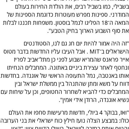
בשבילי, כמו בשביל רבים, את הולדת החירות בעולם
המודרני. ספינות מפרש מעוטרות כדוגמת הספינות של
המאה ה־18 הפליגו לנמל בוסטון. משפחות תכננו לבלות
את סוף השבוע הארוך בחיק הטבע".
"זה היה אמור להיות יום חג גם לנו, הסטודנטים
הישראלים ב־MIT . אבל העיבו עליו החדשות בדבר מטוס
אייר פראנס שהמריא שבוע לפני כן מתל־אביב לפריז
ונחטף לאחר עצירת ביניים באתונה. המחבלים הנחיתו
אותו באנטבה, נמל התעופה הראשי של אוגנדה. בחדשות
דווח על משא ומתן שהתנהל בין ממשלת ישראל ובין
המחבלים כדי להביא לשחרור החטופים, וכן על שיחות עם
נשיא אוגנדה, הרודן אידי אמין".
"ואז, בבוקר 4 ביולי, חדשות מרעישות סחפו את העולם
כולו: במבצע הצלה נועז חילץ כוח ישראלי את בני הערובה
והטיס אותם בחזרה לישראל. בשולי הדיווח צוין: "קצין