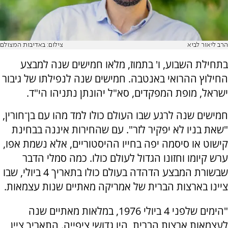
הרב ליאור לביא
צילום: באדיבות המצולם
בתחילת השבוע, ו' בתמוז, מלאו חמישים שנה למבצע
החילוץ ההרואי באנטבה. חמישים שנה לנפילתו של גיבור
ישראל, מופת המפקדים, סא"ל יהונתן נתניהו הי"ד.
חמישים שנה לרגע שבו העולם כולו למד מהו עם בן־חורין,
"שאת בניו לא יפקיר לזר". עם שהחירות איננה בבחינת
קישוט או סיסמה יפה בחייו ההיסטוריים, אלא נשמת אפו,
ערש קיומו וחזונו הגדול לעולם כולו. כמה סמלי הדבר
שבשורת המבצע הדהדה בעולם כולו בתאריך 4 ביולי, שבו
ציינו בארצות הברית של אמריקה מאתיים שנות עצמאות.
"הימים שלפני 4 ביולי 1976, במלאות מאתיים שנה
לעצמאות ארצות הברית, היו גדושי ציפייה. התאריך ציין