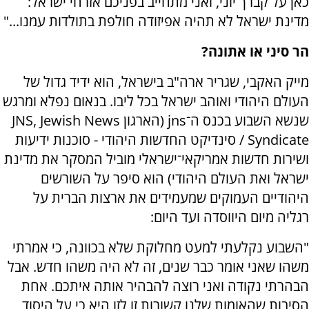
כאן על קברך יוני, ואני מתחייב בפניכם אזרחי ישראל:
מדינת ישראל לא תהיה אפיזודה חולפת בתולדות עמנו..."
הר סיני או אתונה?
מייק האקבי, שגריר ארה"ב בישראל, הוא ידיד גדול של
העולם היהודי ואוהב ישראל בכל ליבו. בנאום נפלא ומרגש
שנשא השבוע בכנס ה־jns (הארגון JNS, Jewish News
Syndicate / סינדיקט החדשות היהודי - סוכנות ידיעות
ושירות חדשות אמריקאי־ישראלי מוביל המסקר את מדינת
ישראל ואת העולם היהודי) הוא סיפר על השורשים
היהודיים העמוקים שמעמידים את ארצות הברית על
רגליה מיום היווסדה ועד היום:
"השבוע נקלעתי למעט מחלוקת שלא בכוונה, כי אמרתי
משהו שאני אומר כבר שנים, זה לא היה משהו חדש. אבל
הבהרתי נקודה ואני רוצה להבהיר אותה איתכם. אחת
הסיבות שהאומות שלנו קשורות זו לזו היא כי על היסוד