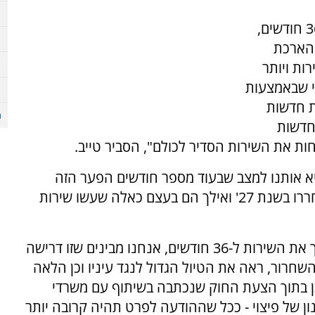
"אנחנו מבקשים להאריך בחזרה את השירות ל-36 חודשים,
 הארכת
ות ויותר
י שבאמצעות
ת חדשות
חדשות
ות את השירות הסדיר לכולם", הסביר טייב.
יא אותנו למצב שבעוד מספר חודשים הפער הזה
יעמיק כי חלק מהחיילים או רוב החיילים שהשתחררו בשנת 27' ואילך הם בעצם כאלה שעשו שירות
הוא הוסיף "הבקשה שלנו כמו שאמרתי - להאריך את השירות ל-36 חודשים, אנחנו מבינים שזו דרישה
חרור, ראה את הטיול הגדול לנגד עיניו וכן הלאה
כן בתוך הצעת החוק שנכתבה בשיתוף עם משרדי
ן של פיצוי - ככל שההודעה לפרט תהיה קרובה יותר