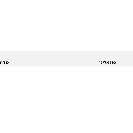
פנו אלינו
מדור
אודות
Pусский
חד
יצירת קשר
عربية
מב
פרסמו אצלנו
בי
תנאי שימוש
פו
מדיניות פרטיות
בא
הצהרת נגישות
בע
המייל האדום
מש