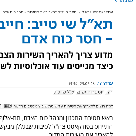
מצב תורני
ערוץ 7
ביטחון
תא"ל שי טייב: חייבים להאריך את השירות - חסר כוח אדם
תא"ל שי טייב: חיי
- חסר כוח אדם
כיצד מגייסים עוד אוכלוסיות לשי
ערוץ 7
25.06.26, 15:54
צה"ל
גיוס בחורי ישיבה
תא"ל שי טייב
למה רוצים להאריך את השירות עד שיטת שיבוץ מלש״בים חדשה 🙌🏽 | 
ראש חטיבת התכנון ומנהל כוח האדם, תת-אלוף ש
התייחס בפודקאסט צה"ל לסיבות שבגללן מבקש
להאריך את השירות הסדיר.