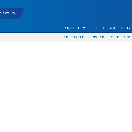
כ"ג באב תשפ"ו |
 ונדל"ן
דעות
אוכל
יהדות
הפקות וסיקורים
ספורט
פורומים
אתר ישיבה
יצירת קשר
עוד