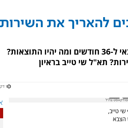
בים להאריך את השירות
מדוע צריך להאריך השירות הצבאי ל-36 חודשים ומה יהיו התוצאות?
רות? תא"ל שי טייב בראיון
1 דקות
פודקאסט צה״ל
א
י טייב,
 הצבא