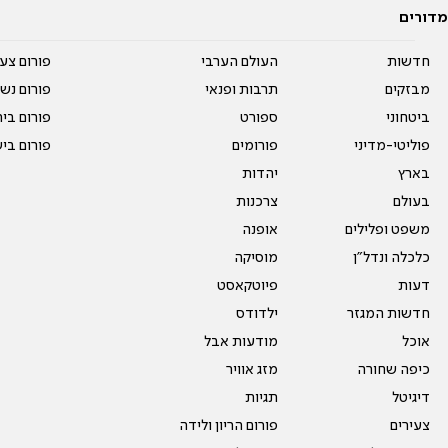
מדורים
חדשות
העולם הערבי
פורום צע
מבזקים
תרבות ופנאי
פורום נשו
ביטחוני
ספורט
פורום בי
פוליטי-מדיני
פורומים
פורום בי
בארץ
יהדות
בעולם
צרכנות
משפט ופלילים
אופנה
כלכלה ונדל"ן
מוסיקה
דעות
פיוטקאסט
חדשות המגזר
ילדודס
אוכל
מודעות אבל
כיפה שחורה
מזג אוויר
דיגיטל
תגיות
צעירים
פורום הריון ולידה