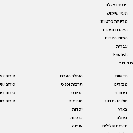
פרסמו אצלנו
תנאי שימוש
מדיניות פרטיות
הצהרת נגישות
המייל האדום
עברית
English
מדורים
חדשות
העולם הערבי
פורום צע
מבזקים
תרבות ופנאי
פורום נשו
ביטחוני
ספורט
פורום בי
פוליטי-מדיני
פורומים
פורום בי
בארץ
יהדות
בעולם
צרכנות
משפט ופלילים
אופנה