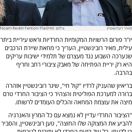
מאיר רובינשטיין
צילום: Noam Revkin Fenton/Flash90
יו"ר פורום הרשויות המקומיות החרדיות וראש עיריית ביתר
עילית, מאיר רובינשטיין, העריך כי מחאת שיירת הרכבים
שנערכה השבוע נגד מעצרם של תלמידי ישיבות עריקים
היא רק יריית הפתיחה של מאבק ציבורי רחב וחריף
בהרבה.
בריאיון שהעניק לרדיו "קול חי", שיגר רובינשטיין אזהרה
ברורה למערכת הפוליטית והצהיר כי הציבור החרדי טרם
מיצה את עוצמת המחאה והכלים העומדים לרשותו.
"הציבור החרדי עדיין לא נמצא עם כל המרץ והאנרגיה
להביע את המצוקה שלו החוצה", טען רובינשטיין, והסביר
כי לדעתו, כל עוד הזעם החרדי לא יתורגם לנוכחות