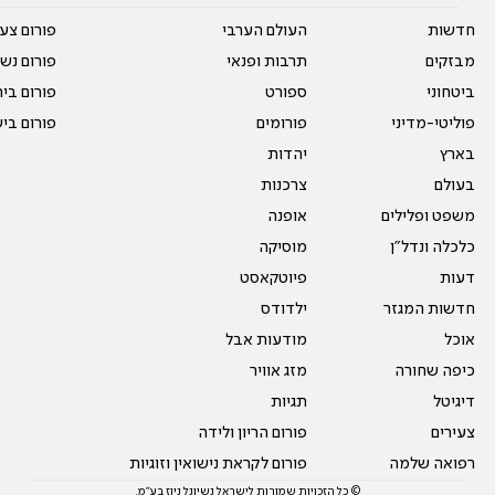
חדשות
העולם הערבי
פורום צע
מבזקים
תרבות ופנאי
פורום נשו
ביטחוני
ספורט
פורום בי
פוליטי-מדיני
פורומים
פורום בי
בארץ
יהדות
בעולם
צרכנות
משפט ופלילים
אופנה
כלכלה ונדל"ן
מוסיקה
דעות
פיוטקאסט
חדשות המגזר
ילדודס
אוכל
מודעות אבל
כיפה שחורה
מזג אוויר
דיגיטל
תגיות
צעירים
פורום הריון ולידה
רפואה שלמה
פורום לקראת נישואין וזוגיות
© כל הזכויות שמורות לישראל נשיונל ניוז בע"מ.