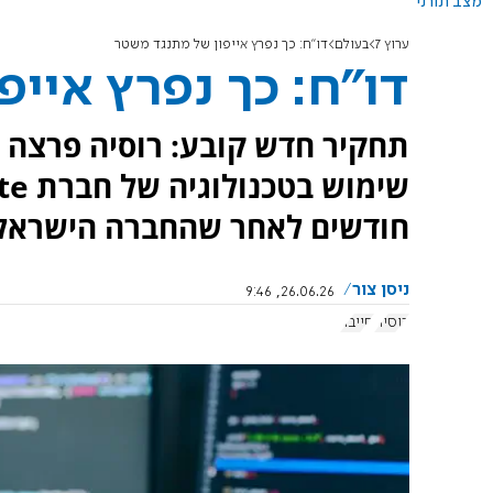
מצב תורני
ערוץ 7
בעולם
דו"ח: כך נפרץ אייפון של מתנגד משטר
דו"ח: כך נפרץ איי
תחקיר חדש קובע: רוסיה פרצה ל
חודשים לאחר שהחברה הישראלית
ניסן צור
26.06.26, 9:46
רוסיה
סייבר