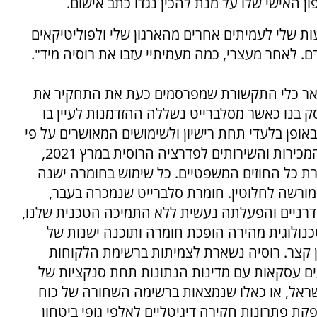
 האישי שלו על מנת להכין נגדו כתב אישום.
ות שלי לעמיתים אחרים מהארגון שלי ולפוליטיקאים
ם. לאחר מעצרי, כמה מעמיתיי עזבו את רוסיה מיד".
לשאר כלי התקשורת שמפרסמים כעת את התחקיר את
 בנו כאשר מסלברייט נשללה ההזדמנות לעיין בו
אופן בלעדי תחת רישיון ולשימושים המאושרים על פי
חוק, ללא יוצא מן הכלל. סלברייט עצרה את כל המכירות והשירותים לפדרציה הרוסית במרץ 2021,
רת כל החוזים המשפטיים. כל שימוש בחומרה ישנה
יה לאחר מרץ 2021 הוא בלתי מורשה לחלוטין. חומרת סלברייט שנמכרה בעבר,
כשירים מודרניים והפעלתה נעשית ללא התמיכה הטכנית שלנו,
כנולוגית מהירה הופכת חומרה ותוכנה ישנות של
מן קצר. רוסיה נשארת לצמיתות ברשימת הלקוחות
עים עסקאות עם מדינות הנתונות תחת סנקציות של
ישראל, או כאלו שנמצאות ברשימה השחורה של כוח
ית (FATF). סלברייט מספקת פתרונות חקירה דיגיטליים לאלפי גופי ביטחון