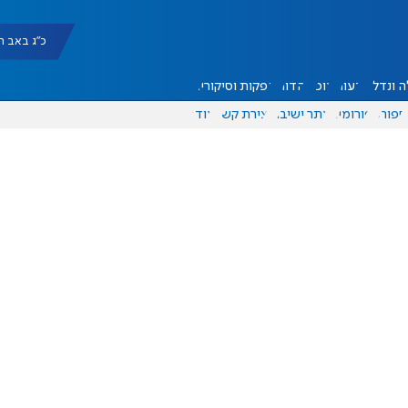
כ"ג באב תשפ"ו |
 ונדל"ן
דעות
אוכל
יהדות
הפקות וסיקורים
ספורט
פורומים
אתר ישיבה
יצירת קשר
עוד