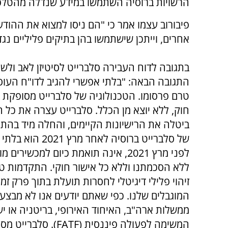
הרשויות ברוסיה השתמשו במידע שנדלה מהטלפון
פיבורוב עצמו אמר כי "הם ניסו למצוא את ההודע
אחרים, וייתכן שישתמשו בהן בתיקים פליליים נגד
בתגובה לדוח העבירה סלברייט לסיטיזן לאב ו
התגובה הבאה: "בלתי אפשרי להגיב לדו"ח העוסק
טרם פרסומו. הטכנולוגיה של סלברייט מסופקת ב
ביטלה את הרישיונות הקיימים, והחלה מיד בהת
של סלברייט ברוס
לפני מרץ 2021, אינה תואמת כיום למ
ללא הסכמתנו וללא כל אישור חוקי. התקדמות ט
זיהוי פלילי דיגיטלי לחסרות תועלת בתוך פרק ז
המוגבלים שלנו. כפי שאתם יודעים אנו לא מבצ
ממשלות ארה"ב, האיחוד האירופי, בריטניה או 
המשימה לפעולה פיננס