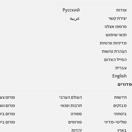
אודות
Pусский
יצירת קשר
عربية
פרסמו אצלנו
תנאי שימוש
מדיניות פרטיות
הצהרת נגישות
המייל האדום
עברית
English
מדורים
חדשות
העולם הערבי
פורום צע
מבזקים
תרבות ופנאי
פורום נשו
ביטחוני
ספורט
פורום בי
פוליטי-מדיני
פורומים
פורום בי
בארץ
יהדות