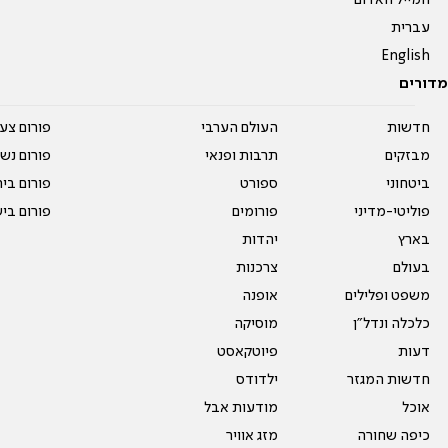
עברית
English
מדורים
חדשות
העולם הערבי
פורום צע
מבזקים
תרבות ופנאי
פורום נשו
ביטחוני
ספורט
פורום בי
פוליטי-מדיני
פורומים
פורום בי
בארץ
יהדות
בעולם
צרכנות
משפט ופלילים
אופנה
כלכלה ונדל"ן
מוסיקה
דעות
פיוטקאסט
חדשות המגזר
ילדודס
אוכל
מודעות אבל
כיפה שחורה
מזג אוויר