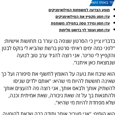
עוד באותו נושא:
מופע הצדעה למשפחות המילואימניקים
עדן חסון מקפיץ את המילואימניקים
עדן חסון ומידד טסה בתפילה משותפת
עדן חסון ועופר לוי בדואט סליחות
בדבריו ציין כי הסרטון שצפה בו עורר בו תחושות אישיות:
"לפני כמה ימים ראיתי סרטון ברשת שהביא לי בוקס לבטן
והקפיץ לי טריגר. אני רוצה להגיד ערב טוב לנועה
שנמצאת כאן איתנו".
הוא שיבח את נועה על האומץ לחשוף את סיפורה ועל כך
שאינה חוששת להיות מי שהיא: "אותם ילדים שניסו
להשתיק אותך ולבאס אותך, אני רוצה פה להעצים אותך
ולהתגאות בך על זה שאת גיבורה, שאת אמיתית וכנה,
שלא מפחדת להיות מי שהיא".
הוא הוסיף: "אני מעריך אותך ותודה רבה שבאת להופעה