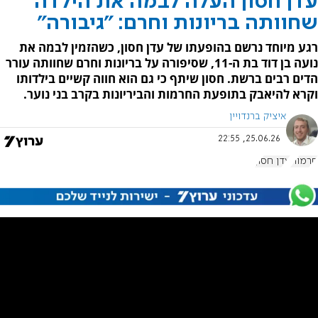
עדן חסון העלה לבמה את הילדה
שחוותה בריונות וחרם: "גיבורה"
רגע מיוחד נרשם בהופעתו של עדן חסון, כשהזמין לבמה את
נועה בן דוד בת ה-11, שסיפורה על בריונות וחרם שחוותה עורר
הדים רבים ברשת. חסון שיתף כי גם הוא חווה קשיים בילדותו
וקרא להיאבק בתופעת החרמות והביריונות בקרב בני נוער.
איציק ברנדויין
25.06.26, 22:55
חרמות
עדן חסון