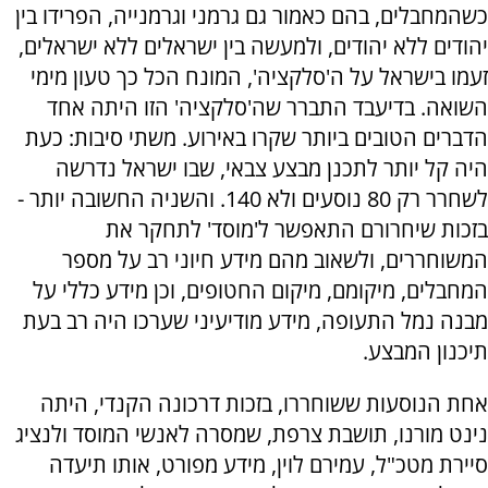
כשהמחבלים, בהם כאמור גם גרמני וגרמנייה, הפרידו בין
יהודים ללא יהודים, ולמעשה בין ישראלים ללא ישראלים,
זעמו בישראל על ה'סלקציה', המונח הכל כך טעון מימי
השואה. בדיעבד התברר שה'סלקציה' הזו היתה אחד
הדברים הטובים ביותר שקרו באירוע. משתי סיבות: כעת
היה קל יותר לתכנן מבצע צבאי, שבו ישראל נדרשה
לשחרר רק 80 נוסעים ולא 140. והשניה החשובה יותר -
בזכות שיחרורם התאפשר ל'מוסד' לתחקר את
המשוחררים, ולשאוב מהם מידע חיוני רב על מספר
המחבלים, מיקומם, מיקום החטופים, וכן מידע כללי על
מבנה נמל התעופה, מידע מודיעיני שערכו היה רב בעת
תיכנון המבצע.
אחת הנוסעות ששוחררו, בזכות דרכונה הקנדי, היתה
נינט מורנו, תושבת צרפת, שמסרה לאנשי המוסד ולנציג
סיירת מטכ"ל, עמירם לוין, מידע מפורט, אותו תיעדה