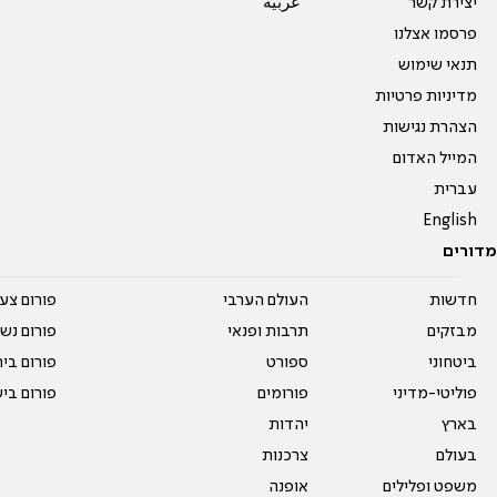
יצירת קשר
عربية
פרסמו אצלנו
תנאי שימוש
מדיניות פרטיות
הצהרת נגישות
המייל האדום
עברית
English
מדורים
חדשות
העולם הערבי
פורום צע
מבזקים
תרבות ופנאי
פורום נשו
ביטחוני
ספורט
פורום בי
פוליטי-מדיני
פורומים
פורום בי
בארץ
יהדות
בעולם
צרכנות
משפט ופלילים
אופנה