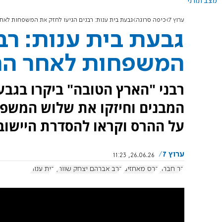
מצב תורני
ערוץ 7
כיפה סרוגה
גבעת בית ענות: רבנים הגיעו לחזק את המשפחות לאח
גבעת בית ענות: רב
המשפחות לאחר הה
רבני "הארץ הטובה" ביקרו בגבע
המבנים וחיזקו את שלוש המשפח
על ההרס וקראו להסדרת היישוב
ערוץ 7
26.06.26, 11:23
הר חברון
הרס מאחזים
הרב אברהם יצחק שוורץ
בית ענות