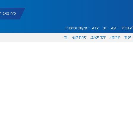
כ"ה באב תשפ"ו |
 ונדל"ן
דעות
אוכל
יהדות
הפקות וסיקורים
ספורט
פורומים
אתר ישיבה
יצירת קשר
עוד