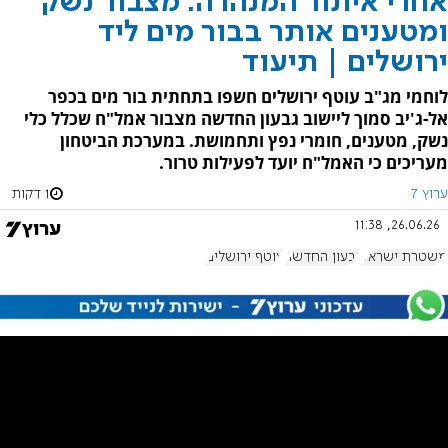
אחרי איתור המנהרה: מצבור נשק
ומטענים אותר בבור מים ליד
ירושלים | תיעוד
לוחמי מג"ב עוטף ירושלים חשפו בתחתית בור מים בכפר
אל-ג'יב סמוך ליישוב גבעון החדשה מצבור אמל"ח שכלל כלי
נשק, מטענים, חומרי נפץ ותחמושת. במערכת הביטחון
מעריכים כי האמל"ח יועד לפעילות טרור.
ערוץ 7
1 דקות
26.06.26, 11:38
משטרת ישראל
גבעון החדשה
עוטף ירושלים