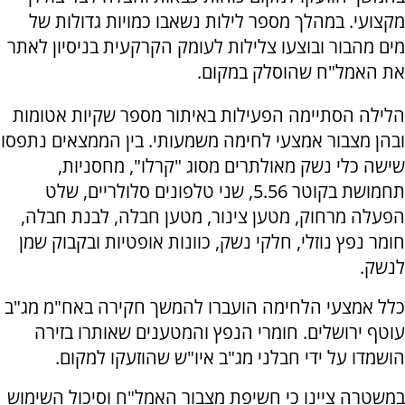
מקצועי. במהלך מספר לילות נשאבו כמויות גדולות של
מים מהבור ובוצעו צלילות לעומק הקרקעית בניסיון לאתר
את האמל"ח שהוסלק במקום.
הלילה הסתיימה הפעילות באיתור מספר שקיות אטומות
ובהן מצבור אמצעי לחימה משמעותי. בין הממצאים נתפסו
שישה כלי נשק מאולתרים מסוג "קרלו", מחסניות,
תחמושת בקוטר 5.56, שני טלפונים סלולריים, שלט
הפעלה מרחוק, מטען צינור, מטען חבלה, לבנת חבלה,
חומר נפץ נוזלי, חלקי נשק, כוונות אופטיות ובקבוק שמן
לנשק.
כלל אמצעי הלחימה הועברו להמשך חקירה באח"מ מג"ב
עוטף ירושלים. חומרי הנפץ והמטענים שאותרו בזירה
הושמדו על ידי חבלני מג"ב איו"ש שהוזעקו למקום.
במשטרה ציינו כי חשיפת מצבור האמל"ח וסיכול השימוש