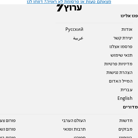
מצאתם טעות או פרסומת לא ראויה? דווחו לנו
פנו אלינו
אודות
Pусский
יצירת קשר
عربية
פרסמו אצלנו
תנאי שימוש
מדיניות פרטיות
הצהרת נגישות
המייל האדום
עברית
English
מדורים
חדשות
העולם הערבי
פורום צע
מבזקים
תרבות ופנאי
פורום נשו