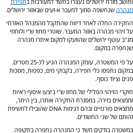
ותושב מזרח ירושלים נעצרו בחשד למעורבות ב
חפירת
מנהרה
שנחשפה סמוך למעבר א-זעים שבאזור ירושלים.
החקירה החלה לאחר דיווח שהתקבל מהמנהל האזרחי
על זיהוי מנהרה באזור המעבר. שוטרי מחוז ש"י ולוחמי
מג"ב עוטף ירושלים שהוזעקו למקום איתרו מנהרה
שנחפרה במקום.
על פי המשטרה, עומק המנהרה הגיע לכ-25 מטרים.
במקום נתפסו כלי חפירה, בקבוקי מים, כפפות, מסכות
פנים וציוד נוסף.
חוקרי הזיהוי הפלילי של מחוז ש"י ביצעו איסוף ראיות
וממצאים בזירה. במסגרת החקירה אותרו, בין היתר,
ממצאים פורנזיים ובהם דגימות DNA שהובילו לחשיפת
זהותם של שני החשודים.
במשטרה בודקים חשד כי המנהרה נחפרה בתקופה