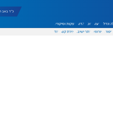
כ"ד באב תשפ"ו |
 ונדל"ן
דעות
אוכל
יהדות
הפקות וסיקורים
ספורט
פורומים
אתר ישיבה
יצירת קשר
עוד