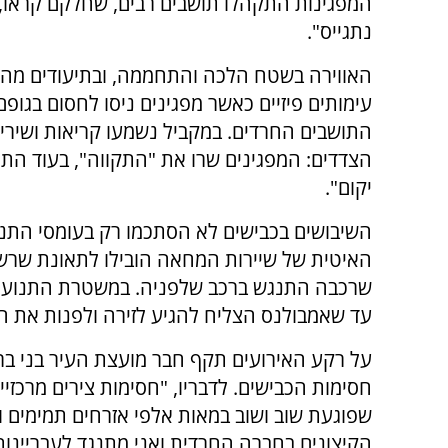
המפגינות התקהלו תושבים רבים, שחלקם קראו, 
נתגייס".
האווירה בשטח הלכה והתחממה, ובתיעודים מהמ
עימותים פיזיים כאשר מפגינים ניסו לחסום בגופ
התושבים החרדים. במקביל נשמעו קריאות ושירי
הצדדים: המפגינים שרו את "התקווה", בעוד התוש
יקום".
השיבושים בכבישים לא הסתכמו רק בעומסי התנו
האיטית של שיירות המחאה הובילו לתאונת שרש
עד שאמבולנס הצליח להגיע לזירה ולפנות את ה
על רקע האירועים תקף חבר מועצת העיר בני ברק
חסימות הכבישים. לדבריו, "חסימות צירים מרכזיי
שפוגעת שוב ושוב במאות אלפי אזרחים תמימים ו
הקיצונים בחברה החרדית ואני מתנגד לעבריינות