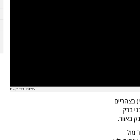
צילום: דוד קשת
) בצהריים
ני ברק
 מול