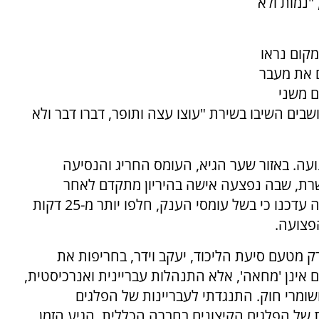
"נמות ולא
קום נראו
ם את מעבר
ם משני
בים השיבו בשירת "עוצו עצה ותופר, דברו דבר ולא
עה. באזור שער הגיא, העומס החריג והנסיעה
רת, שבה נפצעה אישה בהיריון מתקדם לאחר
שרכבה התנגש ברכב שלפניה. במשטרת התנועה עדכנו כי בשל עומסי הענק, חלפו יותר מ-25 דקות
פצועה.
 מטעם סיעת הליכוד, יעקב וידר, בחריפות את
ם אינן 'מחאה', אלא התנהלות עבריינית ואנרכיסטית,
שומרי חוק. התנגדתי לעבריינות של הפלגים
 של הפלגים הקיצונים בחברה הכללית. הגיע הזמן