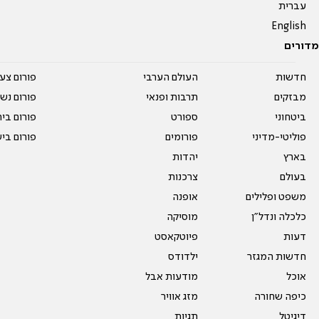
עברית
English
מדורים
חדשות
העולם הערבי
פורום צע
מבזקים
תרבות ופנאי
פורום נשו
ביטחוני
ספורט
פורום בי
פוליטי-מדיני
פורומים
פורום בי
בארץ
יהדות
בעולם
צרכנות
משפט ופלילים
אופנה
כלכלה ונדל"ן
מוסיקה
דעות
פיוטקאסט
חדשות המגזר
ילדודס
אוכל
מודעות אבל
כיפה שחורה
מזג אוויר
דיגיטל
תגיות