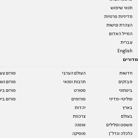
תנאי שימוש
מדיניות פרטיות
הצהרת נגישות
המייל האדום
עברית
English
מדורים
חדשות
העולם הערבי
פורום צע
מבזקים
תרבות ופנאי
פורום נשו
ביטחוני
ספורט
פורום בי
פוליטי-מדיני
פורומים
פורום בי
בארץ
יהדות
בעולם
צרכנות
משפט ופלילים
אופנה
כלכלה ונדל"ן
מוסיקה