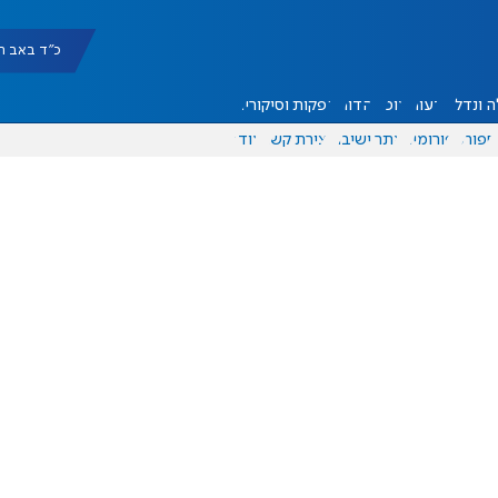
כ"ד באב תשפ"ו |
 ונדל"ן
דעות
אוכל
יהדות
הפקות וסיקורים
ספורט
פורומים
אתר ישיבה
יצירת קשר
עוד