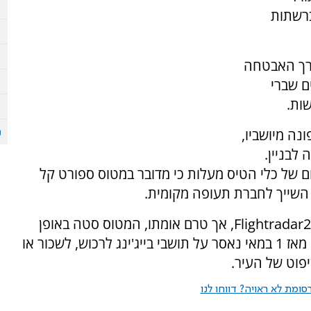
ץ ברשתות
 מערך האבטחה
ם שברי
ות.
פונה מיושביו,
לבניין.
 של כלי הטיס מעלות כי מדובר במטוס ספורט קל
לפי נתוני טיסה שפורסמו באינטרנט ממערכת Flightradar24, אך טרם אומתו, המטוס סטה באופן
משמעותי ממסלולו לפני ההתנגשות. עוד דווח כי מאז 1 במאי נאסר על תושבי בייג'ינג לרכוש, לשכור או
פוט של העיר.
ומת לא ראויה? דווחו לנו