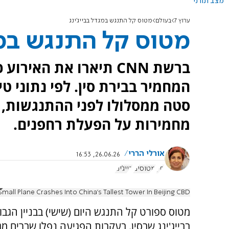
מצב תורני
ערוץ 7
בעולם
מטוס קל התנגש במגדל בבייג'ינג
מטוס קל התנגש במג
ברשת CNN תיארו את הא
המחמיר בבירת סין. לפי נתוני 
סטה ממסלולו לפני ההתנגשות, ו
מחמירות על הפעלת רחפנים.
אורלי הררי
26.06.26, 16:53
סין
מטוסים
בייג'ינג
mall Plane Crashes Into China’s Tallest Tower In Beijing CBD
מטוס ספורט קל התנגש היום (שישי) בבניין הגבו
בבייג'ינג שבסין. בעקבות הפגיעה נפלו שברים מג