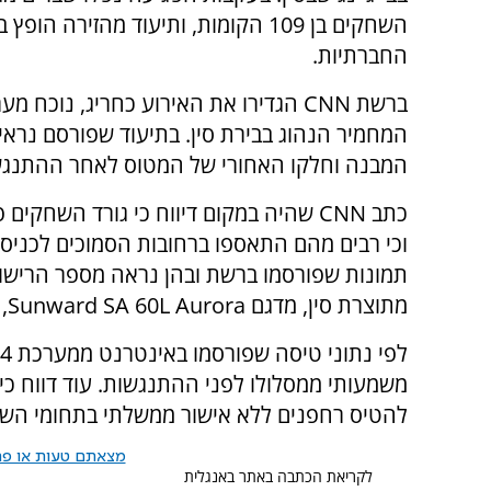
השחקים בן 109 הקומות, ותיעוד מהזירה הופ
החברתיות.
ברשת CNN הגדירו את האירוע כחריג, נוכח
המחמיר הנהוג בבירת סין. בתיעוד שפורסם נראי
המבנה וחלקו האחורי של המטוס לאחר ההתנגש
כתב CNN שהיה במקום דיווח כי גורד השחקים 
וכי רבים מהם התאספו ברחובות הסמוכים לכניסה 
תמונות שפורסמו ברשת ובהן נראה מספר הרישום
מתוצרת סין, מדגם Sunward SA 60L Aurora, השייך לחברת תעופה מקומית.
להטיס רחפנים ללא אישור ממשלתי בתחומי השי
מצאתם טעות או פרס
לקריאת הכתבה באתר באנגלית