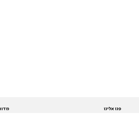
פנו אלינו
מדור
אודות
Pусский
חד
יצירת קשר
عربية
מב