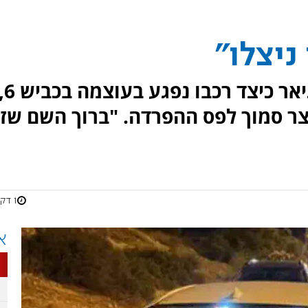
ניצלו"
איש התקשורת ברל'ה קרומבי תיאר כיצד רכבו נפגע 
צר סמוך לפס ההפרדה. "ברוך השם שז
1 דקות
א