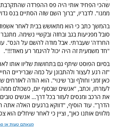
שהכי הפחיד אותי היה פס ההפרדה שהתקרבתי אל
ממנו". לדבריו, "ברוך השם שזה הסתיים בנס גדול.
בהמשך כתב כי הוא מתאושש בבית לאחר אשפוז ק
סובל מפגיעות בגב ובחזה ובקשיי נשימה. מתגבר 
החרדה' שעברתי. אבל מודה להשם על הנס". עוד
"חד משמעית זה היה יכול להיגמר רע מאוד!!!".
בסיום הפוסט שיתף גם בתחושות שליוו אותו לא
"זה רגע לעצור ולהתבונן על כמה שבריריים החיי
כאן זמני וחולף ובר שינוי". הוא הודה לאזרחים ש
לעזרתו, וכתב, "אנשים שבסוף יום, כשכולם ממהר
את הרכב ומנסים לעזור בכל דרך... אנשים טובי
הדרך". עוד הוסיף, "דווקא ברגעים האלה אתה ר
מלווים אותנו כאן", וציין כי לאחר שיחלים הוא צפ
מצאתם טעות או פרס