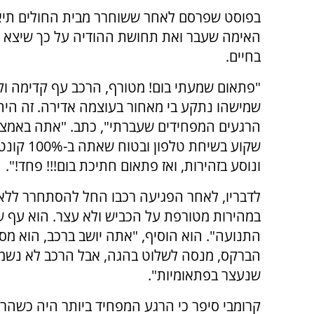
בפוסט שפרסם לאחר ששוחרר מבית החולים תיא
האימה שעבר ואת תחושת ההודיה על כך שיצא 
בחיים.
"פתאום שמעתי בום! מטורף, הרכב עף קדימה ו
שמישהו נתקע בי מאחור בעוצמה אדירה. זה היה
הרגעים המפחידים שעברתי", כתב. "אתה באמצע
שקוע בשי
ונוסע בזהירות, ואז פתאום חתיכת בום!!! פחד!".
לדבריו, לאחר הפגיעה רכבו החל להסתחרר ללא 
במהירות מטורפת על הכביש ולא עצר. הוא עף של
התנועה". הוא הוסיף, "אתה יושב ברכב, הוא מ
הברקס, מנסה לשלוט בהגה, אבל הרכב לא נשמע
שנעצר בפתאומיות".
קרומבי סיפר כי הרגע המפחיד ביותר היה כשה