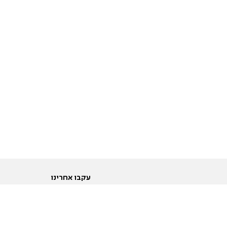
עקבו אחרינו
ות
טוויטר
ם הריון ולידה
פייסבוק