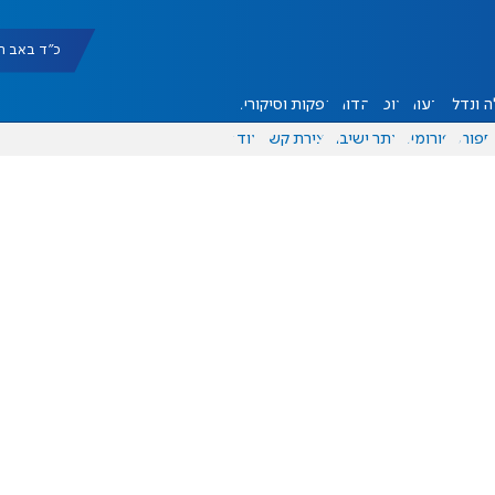
כ"ד באב תשפ"ו |
 ונדל"ן
דעות
אוכל
יהדות
הפקות וסיקורים
ספורט
פורומים
אתר ישיבה
יצירת קשר
עוד