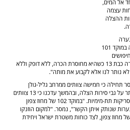
ד אל המים,
חות עצמה
חות ההצלה
ה.
נערה
הראשונה כי "לפני מספר שעות התקבלה קריאה במוקד 101
יפושים
וסריקות ממושכות, כוחות הכיבוי חילצו אלינו נערה כבת 13 כשהיא מחוסרת הכרה, ללא דופק וללא
לא נותר לנו אלא לקבוע את מותה".
ר תחילה כי חמישה צוותים ממרחב גליל-גולן
משתתפים בסריקות האינטנסיביות במים, בין היתר על גבי סירות הצלה, ובהמשך עדכנו כי 13 צוותים
כבר פועלים במקום וצוללי יחידת להבה מבצעים סריקות תת-מימיות. "במוקד 102 של מחוז צפון
רות שנותק איתן הקשר", נמסר. "למקום הוזנקו
של מחוז צפון, לצד כוחות משטרת ישראל ויחידת