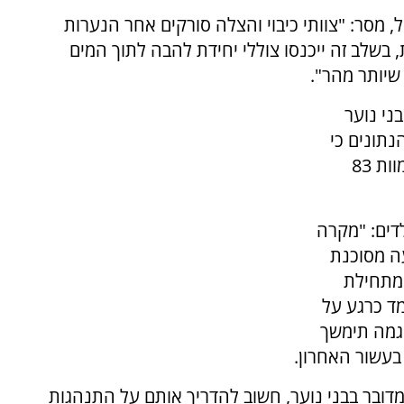
 מסר: "צוותי כיבוי והצלה סורקים אחר הנערות
 בשלב זה ייכנסו צוללי יחידת להבה לתוך המים
שיותר מהר".
חות ילדים 10 ילדים ובני נוער
2 עוד עולה מהנתונים כי
בחמש השנים האחרונות (2021-2025), טבעו למוות 83
לדים: "מקרה
ה מסוכנת
 מתחילת
מד כרגע על
גמה תימשך
בעשור האחרון.
כשמדובר בבני נוער, חשוב להדריך אותם על התנהגות