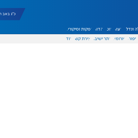
כ"ג באב תשפ"ו |
 ונדל"ן
דעות
אוכל
יהדות
הפקות וסיקורים
ספורט
פורומים
אתר ישיבה
יצירת קשר
עוד