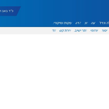
כ"ד באב תשפ"ו |
 ונדל"ן
דעות
אוכל
יהדות
הפקות וסיקורים
ספורט
פורומים
אתר ישיבה
יצירת קשר
עוד