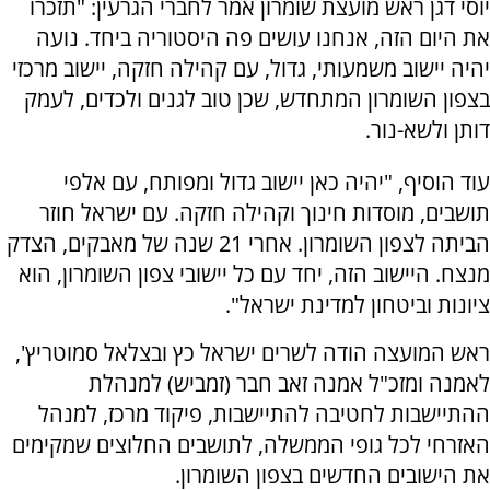
יוסי דגן ראש מועצת שומרון אמר לחברי הגרעין: "תזכרו
את היום הזה, אנחנו עושים פה היסטוריה ביחד. נועה
יהיה יישוב משמעותי, גדול, עם קהילה חזקה, יישוב מרכזי
בצפון השומרון המתחדש, שכן טוב לגנים ולכדים, לעמק
דותן ולשא-נור.
עוד הוסיף, "יהיה כאן יישוב גדול ומפותח, עם אלפי
תושבים, מוסדות חינוך וקהילה חזקה. עם ישראל חוזר
הביתה לצפון השומרון. אחרי 21 שנה של מאבקים, הצדק
מנצח. היישוב הזה, יחד עם כל יישובי צפון השומרון, הוא
ציונות וביטחון למדינת ישראל".
ראש המועצה הודה לשרים ישראל כץ ובצלאל סמוטריץ',
לאמנה ומזכ"ל אמנה זאב חבר (זמביש) למנהלת
ההתיישבות לחטיבה להתיישבות, פיקוד מרכז, למנהל
האזרחי לכל גופי הממשלה, לתושבים החלוצים שמקימים
את הישובים החדשים בצפון השומרון.