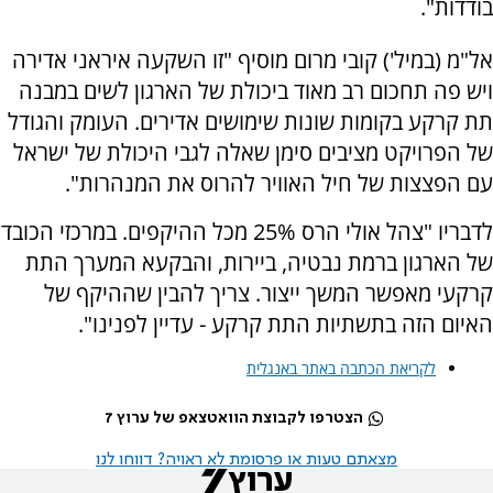
בודדות".
אל"מ (במיל') קובי מרום מוסיף "זו השקעה איראני אדירה
ויש פה תחכום רב מאוד ביכולת של הארגון לשים במבנה
תת קרקע בקומות שונות שימושים אדירים. העומק והגודל
של הפרויקט מציבים סימן שאלה לגבי היכולת של ישראל
עם הפצצות של חיל האוויר להרוס את המנהרות".
לדבריו "צהל אולי הרס 25% מכל ההיקפים. במרכזי הכובד
של הארגון ברמת נבטיה, ביירות, והבקעא המערך התת
קרקעי מאפשר המשך ייצור. צריך להבין שההיקף של
האיום הזה בתשתיות התת קרקע - עדיין לפנינו".
לקריאת הכתבה באתר באנגלית
הצטרפו לקבוצת הוואטצאפ של ערוץ 7
מצאתם טעות או פרסומת לא ראויה? דווחו לנו