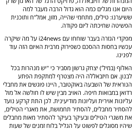
המנהרות של חיזבאללה, פרויקט הדגל של הארגון שרק
היום אנו מגלים כמה הוא גדול הרבה מעבר למה
ששיערנו: טילים, מתחמי שהייה, מזון, אמל"ח ותוכנית
הפשיטה שחיכתה ליום פקודה.
מפקדי הגזרה בעבר שוחחו עם i24news על מה שיקרה
עכשיו בחסות ההסכם כשפירוק מרבית האיום הזה עוד
לפנינו.
האלוף (במיל') יצחק גרשון מסביר כי "יש מנהרות בכל
לבנון. אם חיזבאללה היה מצטרף למתקפת הפתע
הנוראית של השבעה באוקטובר, היינו פוגשים את מחבלי
רדואן במבואות חיפה. האויב מבין שיש לו חולשה אל מול
עליונות אוירית ועליונות מודיעינית. לכן התת קרקע נועד
להסתיר מחבלים, להסתיר תחמושת, את מאגרי הטילים,
את משגרי הטילים ובעיקר בעיקר להסתיר מאות מחבלים
שיהיו מסוגלים לפשוט על הגליל בלוח זמנים של שעות