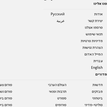
פנו אלינו
אודות
Pусский
יצירת קשר
عربية
פרסמו אצלנו
תנאי שימוש
מדיניות פרטיות
הצהרת נגישות
המייל האדום
עברית
English
מדורים
חדשות
העולם הערבי
פורום צע
מבזקים
תרבות ופנאי
פורום נשו
ביטחוני
ספורט
פורום בי
פוליטי-מדיני
פורומים
פורום בי