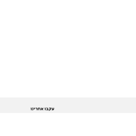
עקבו אחרינו
ות
טוויטר
ם הריון ולידה
פייסבוק