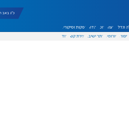
כ"ג באב תשפ"ו |
 ונדל"ן
דעות
אוכל
יהדות
הפקות וסיקורים
ספורט
פורומים
אתר ישיבה
יצירת קשר
עוד