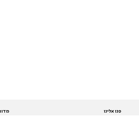
פנו אלינו
מדור
אודות
Pусский
חד
יצירת קשר
عربية
מב