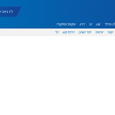
כ"ג באב תשפ"ו |
 ונדל"ן
דעות
אוכל
יהדות
הפקות וסיקורים
ספורט
פורומים
אתר ישיבה
יצירת קשר
עוד