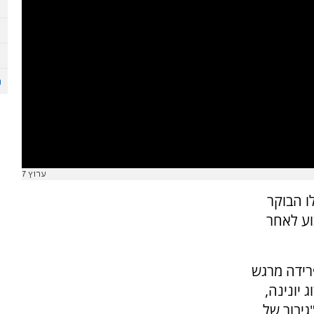
ערוץ 7
ו הבוקר
וע לאחר
רידה מרגש
ג יונינה,
גיבור של