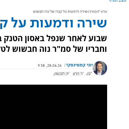
מצב תורני
ערוץ 7
בארץ
שירה ודמעות על קברו של נוה חבשוש
שירה ודמעות על קב
שבוע לאחר שנפל באסון הטנק בד
וחבריו של סמ"ר נוה חבשוש לטק
יוני קמפינסקי
28.06.26, 9:38
לבנון
הר הרצל
נוה חבשוש