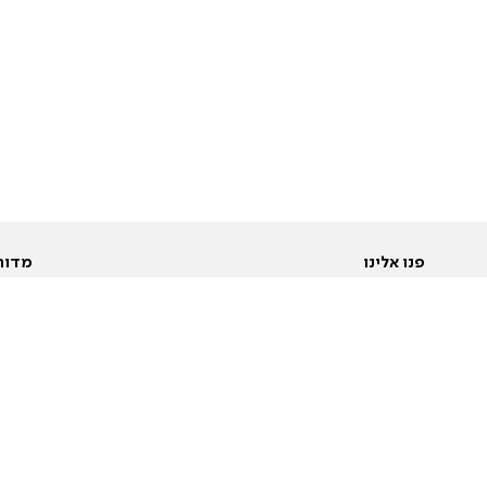
פנו אלינו
מדור
אודות
Pусский
חד
יצירת קשר
عربية
מב
פרסמו אצלנו
בי
תנאי שימוש
פו
מדיניות פרטיות
בא
הצהרת נגישות
בע