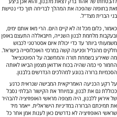
להבטחתו של אהוד ברק לצאת מלבנון, והוא אכן ביצע
זאת בחופזה שהפכה את המהלך לבריחה תוך כדי נטישת
בני הברית מצד"ל.
כאמור, כלום מכל זה לא קיים היום. הרי מאז אותם ימים,
ובעקבות מלחמת לבנון השנייה, חיזבאללה התעצם באופן
משמעותי ביותר עד כדי יכולת איום אסטרטגי לכבוש
חלקים מהגליל ופגיעה קשה במרכזי האוכלוסייה בישראל.
מה שאירע בשמחת תורה והמחשבה על הפוטנציאל
החמור פי כמה שהיה בכוח ארדואן מצפון הביאו לאותה
הסכמיות ברורה בנוגע למהלכים הנדרשים בלבנון.
על רקע הכניעה האמריקאית המבישה שנראית כרגע
ככוללת גם את לבנון, ובמיוחד את הקישור הבלתי נסבל
של איראן ללבנון, היה מצופה מראשי האופוזיציה להבהיר
את תמיכתם הברורה במדיניות הישראלית. ייאמר מיד
שראשי האופוזיציה לא נדרשים כאן לענות אמן אחר כל