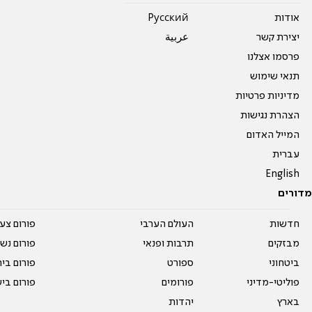
אודות
Pусский
יצירת קשר
عربية
פרסמו אצלנו
תנאי שימוש
מדיניות פרטיות
הצהרת נגישות
המייל האדום
עברית
English
מדורים
חדשות
העולם הערבי
פורום צע
מבזקים
תרבות ופנאי
פורום נשו
ביטחוני
ספורט
פורום בי
פוליטי-מדיני
פורומים
פורום בי
בארץ
יהדות