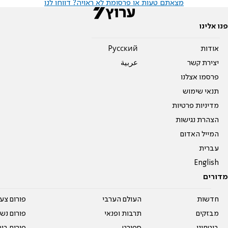
מצאתם טעות או פרסומת לא ראויה? דווחו לנו
פנו אלינו
אודות
Pусский
יצירת קשר
عربية
פרסמו אצלנו
תנאי שימוש
מדיניות פרטיות
הצהרת נגישות
המייל האדום
עברית
English
מדורים
חדשות
העולם הערבי
פורום צע
מבזקים
תרבות ופנאי
פורום נשו