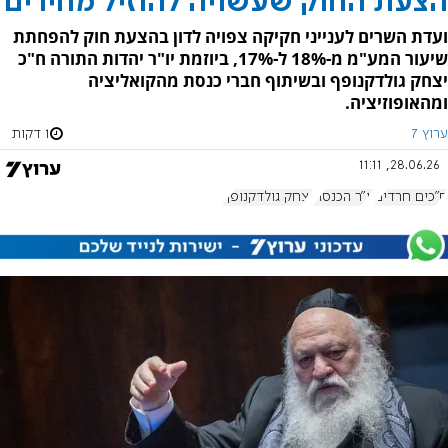
הצעת החוק שעשויה להוזיל מחירים
ועדת השרים לענייני חקיקה צפויה לדון בהצעת חוק להפחתת
שיעור המע"מ מ-18% ל-17%, ביוזמת יו"ר יהדות התורה ח"כ
יצחק גולדקנופף ובשיתוף חברי כנסת מהקואליציה
ומהאופוזיציה.
ערוץ 7
1 דקות
28.06.26, 11:11
ח"כים חרדים
יו"ר הכנסת
יצחק גולדקנופף