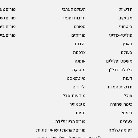
חדשות
העולם הערבי
פורום צע
מבזקים
תרבות ופנאי
פורום נשו
ביטחוני
ספורט
פורום בי
פוליטי-מדיני
פורומים
פורום בי
בארץ
יהדות
בעולם
צרכנות
משפט ופלילים
אופנה
כלכלה ונדל"ן
מוסיקה
דעות
פיוטקאסט
חדשות המגזר
ילדודס
אוכל
מודעות אבל
כיפה שחורה
מזג אוויר
דיגיטל
תגיות
צעירים
פורום הריון ולידה
רפואה שלמה
פורום לקראת נישואין וזוגיות