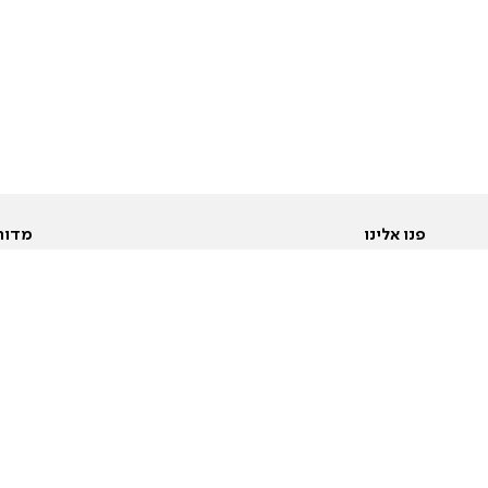
פנו אלינו
מדור
אודות
Pусский
חד
יצירת קשר
عربية
מב
פרסמו אצלנו
בי
תנאי שימוש
פו
מדיניות פרטיות
בא
הצהרת נגישות
בע
המייל האדום
מש