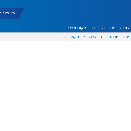
כ"ג באב תשפ"ו |
 ונדל"ן
דעות
אוכל
יהדות
הפקות וסיקורים
ספורט
פורומים
אתר ישיבה
יצירת קשר
עוד