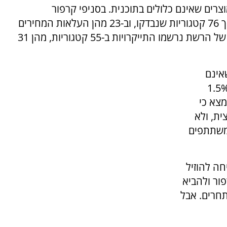
צרים שאינם כלולים בתוכנית. בסניפי קרפור
המשתתפים ביוזמה נרשמו התייקרויות ב-46 מתוך 76 קטגוריות שנבדקו, וב-23 מהן העלאות המחירים
היו מובהקות סטטיסטית, בעוד שבאתר האונליין של הרשת נרשמו התייקרויות ב-55 קטגוריות, מהן 31
יים שאינם
 בתוכנית התייקרו, בשיעור ממוצע של כ-1.5%
וסף נמצא כי
ית, ולא
משתתפים
חה להוזיל
ור ולהביא
חרים. אבל