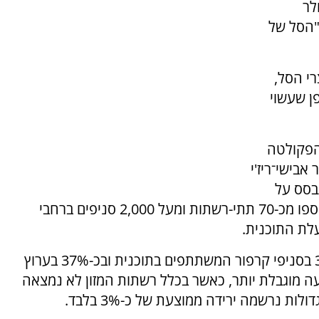
לר
"הסל של
י הסל,
ן שעשוי
מהפקולטה
אבישי־ריז'י
בסס על
נתוני מחירים יומיים של פלטפורמת Pricez שנאספו מכ-70 תתי-רשתות ומעל 2,000 סניפים ברחבי
לת התוכנית.
החוקרים מצאו כי מחירי מוצרי הסל ירדו בכ-35% בסניפי קרפור המשתתפים בתוכנית ובכ-37% בערוץ
 מוגבלת יותר, כאשר בכלל רשתות המזון לא נמצאה
 נרשמה ירידה ממוצעת של כ-3% בלבד.