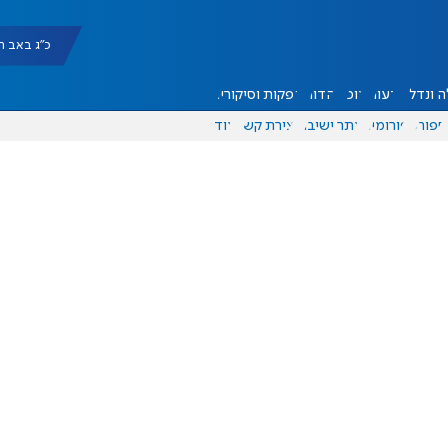
כ"ג באב תשפ"ו |
 ונדל"ן
דעות
אוכל
יהדות
הפקות וסיקורים
ספורט
פורומים
אתר ישיבה
יצירת קשר
עוד