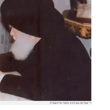
ר' אברום עם הרב משה פיינשטיין