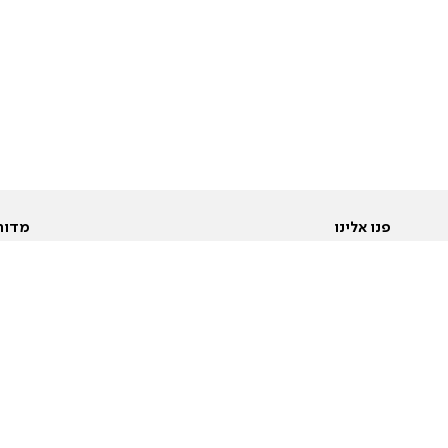
פנו אלינו
מדור
אודות
Pусский
חד
יצירת קשר
عربية
מב
פרסמו אצלנו
בי
תנאי שימוש
פו
מדיניות פרטיות
בא
הצהרת נגישות
בע
המייל האדום
מש