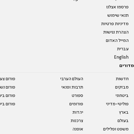
פרסמו אצלנו
תנאי שימוש
מדיניות פרטיות
הצהרת נגישות
המייל האדום
עברית
English
מדורים
חדשות
העולם הערבי
פורום צע
מבזקים
תרבות ופנאי
פורום נשו
ביטחוני
ספורט
פורום בי
פוליטי-מדיני
פורומים
פורום בי
בארץ
יהדות
בעולם
צרכנות
משפט ופלילים
אופנה