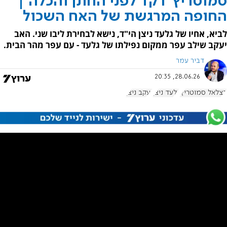
סמוטריץ' רקד לפני החתן והכלה |
החופה המרגשת של האח השכול
לביא, אחיו של גלעד ניצן הי"ד, נישא לבחירת ליבו שני. האב
יעקב שילב עפר ממקום נפילתו של גלעד - עם עפר מהר הבית.
דביר עמר
28.06.26, 20:35
בצלאל סמוטריץ'
גלעד ניצן
יעקב ניצן