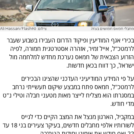
מחבלי חמאס חמושים בעזה
צילום: Ali Hassan/Flash90
בכירי אגף המודיעין ופיקוד הדרום העבירו בשבוע שעבר
לרמטכ"ל, אייל זמיר, אזהרה אסטרטגית חמורה, לפיה
הזרוע הצבאית של חמאס נערכת מחדש למלחמה מול
ישראל, כך דווח בכאן חדשות.
על פי המידע המודיעיני העדכני שהציגו הבכירים
לרמטכ"ל, חמאס פתח במבצע שיקום תעשייתי נרחב
במסגרתו הוא מצליח לייצר מאות מטעני חבלה וטילי נ"ט
מדי חודש.
במקביל, הארגון מנצל את המצב הקיים כדי לגייס
לשורותיו אלפי מחבלים חדשים, בעיקר צעירים בני 18 עד
22 ואף חידש את אימוני יחידות הנוח'בה.