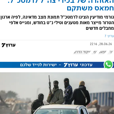
האזהרה של בכירי צה"ל לרמטכ"ל:
חמאס משתקם
גורמי מודיעין הציגו לרמטכ"ל תמונת מצב מדאיגה, לפיה ארגון
הטרור מייצר מאות מטענים וטילי נ"ט בחודש, ומגייס אלפי
מחבלים חדשים
ערוץ 7
28.06.26, 22:16
צה"ל
חמאס
אמ"ן
פיקוד הדרום