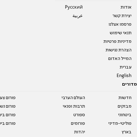
אודות
Pусский
יצירת קשר
عربية
פרסמו אצלנו
תנאי שימוש
מדיניות פרטיות
הצהרת נגישות
המייל האדום
עברית
English
מדורים
חדשות
העולם הערבי
פורום צע
מבזקים
תרבות ופנאי
פורום נשו
ביטחוני
ספורט
פורום בי
פוליטי-מדיני
פורומים
פורום בי
בארץ
יהדות