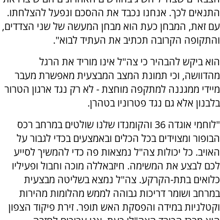
התנאים לכך. אנחנו נכבד את ההסכם ונפעל להצלחתו.
עם זאת, המבחן כעת הוא מבחן המעשה של שני הצדדים,
והתקופה הקרובה תכתיב את העתיד לבוא".
הוא ביקש להבהיר כי צה"ל אינו מוריד את הרגל
מהדוושה, וכי תמונת המצב המבצעית מאפשרת מעבר
מיידי ממגננה למתקפה מוחצת - לא רק נגד ארגון הטרור
בלבנון אלא גם נגד פטרוניו בטהרן.
"לוחמי אוגדה 36 והקומנדו שלנו שולטים במרחב רכס
הבופור ומצוידים בכל הכלים ובאמצעים בכדי לגבור על
האויב. כל יכולות צה"ל נמצאות פה כדי להמשיך לסייע
לכם לבצע את המשימה. חיזבאללה מוכה וחבול ופעיליו
כלואים בתת-הקרקע. צה"ל נמצא בשליטה מבצעית
במרחב ושומר דריכות גבוהה לממש מהלומות מהירות
וקטלניות במידה והפסקת האש תופר. זירת פיקוד הצפון