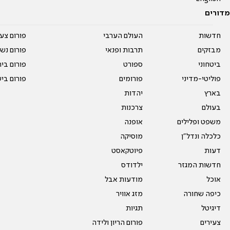
מדורים
חדשות
העולם הערבי
פורום צע
מבזקים
תרבות ופנאי
פורום נשו
ביטחוני
ספורט
פורום בי
פוליטי-מדיני
פורומים
פורום בי
בארץ
יהדות
בעולם
צרכנות
משפט ופלילים
אופנה
כלכלה ונדל"ן
מוסיקה
דעות
פיוטקאסט
חדשות המגזר
ילדודס
אוכל
מודעות אבל
כיפה שחורה
מזג אוויר
דיגיטל
תגיות
צעירים
פורום הריון ולידה