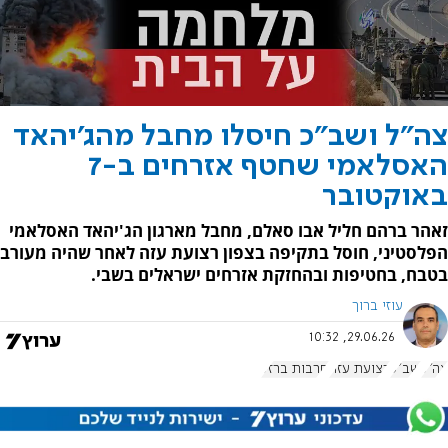
צה"ל ושב"כ חיסלו מחבל מהג'יהאד
האסלאמי שחטף אזרחים ב-7
באוקטובר
זאהר ברהם חליל אבו סאלם, מחבל מארגון הג'יהאד האסלאמי
הפלסטיני, חוסל בתקיפה בצפון רצועת עזה לאחר שהיה מעורב
בטבח, בחטיפות ובהחזקת אזרחים ישראלים בשבי.
עוזי ברוך
29.06.26, 10:32
צה"ל
שב"כ
רצועת עזה
חרבות ברזל