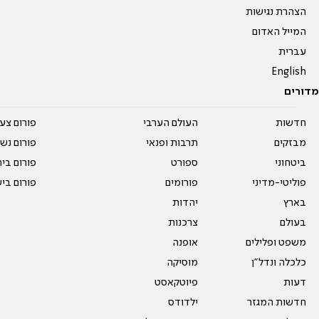
הצהרת נגישות
המייל האדום
עברית
English
מדורים
חדשות
העולם הערבי
פורום צע
מבזקים
תרבות ופנאי
פורום נשו
ביטחוני
ספורט
פורום בי
פוליטי-מדיני
פורומים
פורום בי
בארץ
יהדות
בעולם
צרכנות
משפט ופלילים
אופנה
כלכלה ונדל"ן
מוסיקה
דעות
פיוטקאסט
חדשות המגזר
ילדודס