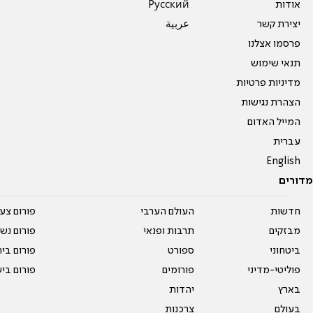
אודות
Pусский
יצירת קשר
عربية
פרסמו אצלנו
תנאי שימוש
מדיניות פרטיות
הצהרת נגישות
המייל האדום
עברית
English
מדורים
חדשות
העולם הערבי
פורום צע
מבזקים
תרבות ופנאי
פורום נשו
ביטחוני
ספורט
פורום בי
פוליטי-מדיני
פורומים
פורום בי
בארץ
יהדות
בעולם
צרכנות