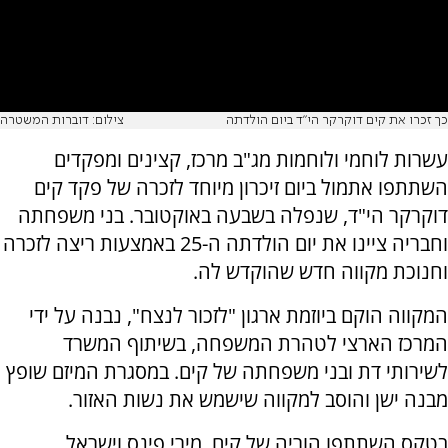
כך זכרו את קים דוקרקר הי"ד ביום הולדתה
צילום: דוברות המשטרה
עשרות לוחמי ולוחמות מג"ב מרכז, קצינים ומפקדים
השתתפו אתמול ביום זיכרון מיוחד לזכרה של פקד קים
דוקרקר הי"ד, שנפלה בשבעה באוקטובר. בני משפחתה
וחבריה ציינו את יום הולדתה ה-25 באמצעות ריצה לזכרה
וחנוכת מקווה חדש שהוקדש לה.
המקווה הוקם ביוזמת ארגון "לזכור לנצח", נבנה על ידי
המרכז הארצי לטהרת המשפחה, בשיתוף המשרד
לשירותי דת ובני משפחתה של קים. במסגרת המיזם שופץ
מבנה ישן והוסב למקווה שישמש את נשות האזור.
בטקס השתתפו הוריה של קים, מירי פינס וישראל