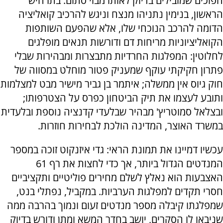
הפוכים שמובילים בדיוק לאותו מבוי סתום. בתרחיש
הראשון, בנימין נתניהו מנצח וניגש להרכיב קואליציה
הדומה להרכב הנוכחי שלו, אלא שהפעם השותפות
הקואליציוניות מריחות דם ודורשות תנאים מופלגים
לחלוטין: המפלגות החרדיות מתבצרות ומבהירות שבלי
פתרון חקיקתי עוקף שמעניק פטור מוחלט במסווה של
חוק גיוס אין ממשלה; איתמר בן גביר מישיר מבט למצלמות
ותובע לעצמו את תיק הביטחון כפרס על הצטרפותו;
ובצלאל סמוטריץ' מבהיר שבלעדי קדנציה נוספת ובלעדית
במשרד האוצר, המדינה הולכת לבחירות חוזרות.
עכשיו דמיינו את תמונת הראי: גדי איזנקוט זוכה במספר
המנדטים הגדול ביותר, אך כדי לחצות את רף 61
האצבעות הוא נאלץ לשלם מחירים פוליטיים ותקציביים
חסרי תקדים למפלגות הערביות. במקביל, נפתלי בנט,
שמפלגתו קיבלה מספר מנדטים זעום ונמוך בהרבה ממה
שניבאו לו הסקרים, יושב בחדר המשא ומתן ודורש בדיוק