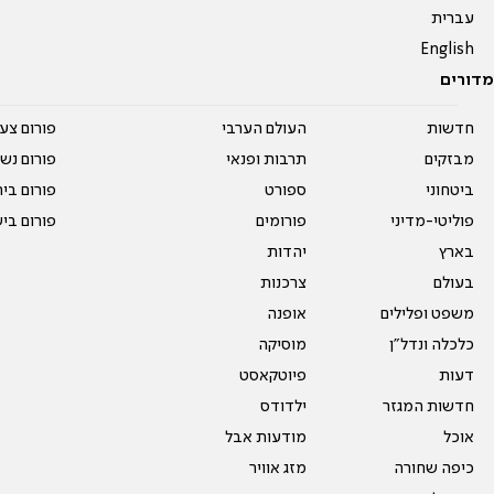
עברית
English
מדורים
חדשות
העולם הערבי
פורום צע
מבזקים
תרבות ופנאי
פורום נשו
ביטחוני
ספורט
פורום בי
פוליטי-מדיני
פורומים
פורום בי
בארץ
יהדות
בעולם
צרכנות
משפט ופלילים
אופנה
כלכלה ונדל"ן
מוסיקה
דעות
פיוטקאסט
חדשות המגזר
ילדודס
אוכל
מודעות אבל
כיפה שחורה
מזג אוויר