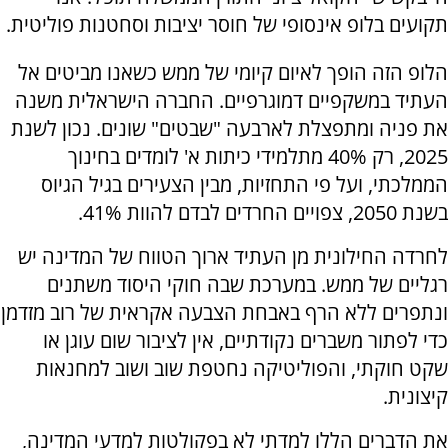
תקועים בלופ אינסופי של חוסר יציבות וסחטנות פוליטית.
​הלופ הזה הופך לאיום קיומי של ממש כשאנו מביטים אל
העתיד במשקפיים דמוגרפיים. החברה הישראלית משנה
את פניה ומתפצלת לארבעה "שבטים" שונים. נכון לשנת
2025, רק 40% מתלמידי כיתות א' לומדים בחינוך
הממלכתי, ועל פי התחזיות, מבין הצעירים בגיל הגיוס
בשנת 2050, צפויים החרדים לבדם להוות 41%.
לחרדה החילונית מן העתיד ארוך הטווח של המדינה יש
רגליים של ממש. במערכת שבה חוקי היסוד משתנים
ונתפרים ללא הרף באבחת הצבעה אקראית של רוב מזדמן
כדי לפתור משברים נקודתיים, אין לציבור שום עוגן או
שקט חוקתי, והפוליטיקה נחטפת שוב ושוב למחנאות
קיצונית.
​את הדברים הללו למדתי לא בפקולטות למדעי המדינה,