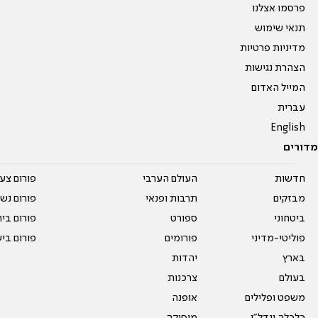
פרסמו אצלנו
תנאי שימוש
מדיניות פרטיות
הצהרת נגישות
המייל האדום
עברית
English
מדורים
חדשות
העולם הערבי
פורום צע
מבזקים
תרבות ופנאי
פורום נשו
ביטחוני
ספורט
פורום בי
פוליטי-מדיני
פורומים
פורום בי
בארץ
יהדות
בעולם
צרכנות
משפט ופלילים
אופנה