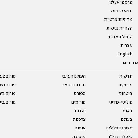
פרסמו אצלנו
תנאי שימוש
מדיניות פרטיות
הצהרת נגישות
המייל האדום
עברית
English
מדורים
חדשות
העולם הערבי
פורום צע
מבזקים
תרבות ופנאי
פורום נשו
ביטחוני
ספורט
פורום בי
פוליטי-מדיני
פורומים
פורום בי
בארץ
יהדות
בעולם
צרכנות
משפט ופלילים
אופנה
כלכלה ונדל"ן
מוסיקה