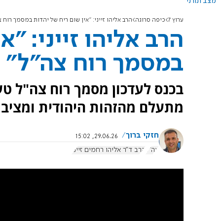
מצב תורני
ערוץ 7
כיפה סרוגה
הרב אליהו זייני: "אין שום ריח של יהדות במסמך רוח צ
הרב אליהו זייני: "א
במסמך רוח צה"ל"
בכנס לעדכון מסמך רוח צה"ל טען
מתעלם מהזהות היהודית ומציב 
חזקי ברוך
29.06.26, 15:02
צה"ל
הרב ד"ר אליהו רחמים זייני