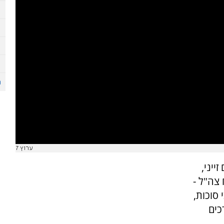
ערוץ 7
ייני,
 צה"ל -
 סוכות,
כים