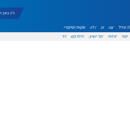
כ"ג באב תשפ"ו |
 ונדל"ן
דעות
אוכל
יהדות
הפקות וסיקורים
ספורט
פורומים
אתר ישיבה
יצירת קשר
עוד