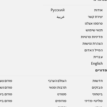
אודות
Pусский
יצירת קשר
عربية
פרסמו אצלנו
תנאי שימוש
מדיניות פרטיות
הצהרת נגישות
המייל האדום
עברית
English
מדורים
חדשות
העולם הערבי
פורום צע
מבזקים
תרבות ופנאי
פורום נשו
ביטחוני
ספורט
פורום בי
פוליטי-מדיני
פורומים
פורום בי