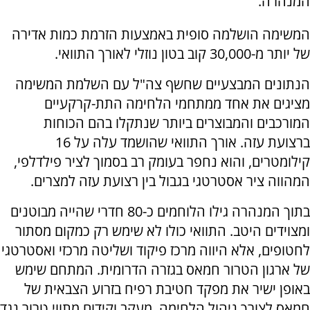
המנהרה.
המשימה הושלמה סופית באמצעות הזרמת כמות אדירה
של יותר מ-30,000 קוב בטון נוזלי לאורך התוואי.
הנתונים המבצעיים שחשף צה"ל עם השלמת המשימה
מציגים את אחד ממתחמי הלחימה התת-קרקעיים
המורכבים והמבוצרים ביותר שנתקלו בהם הכוחות
ברצועת עזה. אורך התוואי שהושמד עלה על 16
קילומטרים, והוא נחפר בעומק רב בסמוך לציר פילדלפי,
המהווה ציר אסטרטגי בגבול בין רצועת עזה למצרים.
בתוך המנהרה גילו הלוחמים כ-80 חדרי שהייה מבוטנים
ומצוידים היטב. התוואי כולו לא שימש רק כמקום מסתור
לחטופים, אלא היווה מרכז פיקוד ושליטה מרכזי ואסטרטגי
של ארגון הטרור חמאס בגזרה הדרומית. המתחם שימש
באופן ישיר את מפקד חטיבת רפיח בזרוע הצבאית של
חמאס לצורך ניהול הלחימה, מעקב וקידום מתווי טרור נגד