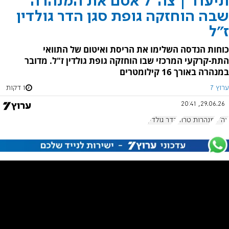
תיעוד | צה"ל אטם את המנהרה
שבה הוחזקה גופת סגן הדר גולדין
ז"ל
כוחות הנדסה השלימו את הריסת ואיטום של התוואי
התת-קרקעי המרכזי שבו הוחזקה גופת גולדין ז"ל. מדובר
במנהרה באורך 16 קילומטרים
ערוץ 7
1 דקות
29.06.26, 20:41
צה"ל
מנהרות טרור
הדר גולדין