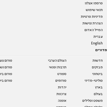
פרסמו אצלנו
תנאי שימוש
מדיניות פרטיות
הצהרת נגישות
המייל האדום
עברית
English
מדורים
חדשות
העולם הערבי
פורום צע
מבזקים
תרבות ופנאי
פורום נשו
ביטחוני
ספורט
פורום בי
פוליטי-מדיני
פורומים
פורום בי
בארץ
יהדות
בעולם
צרכנות
משפט ופלילים
אופנה