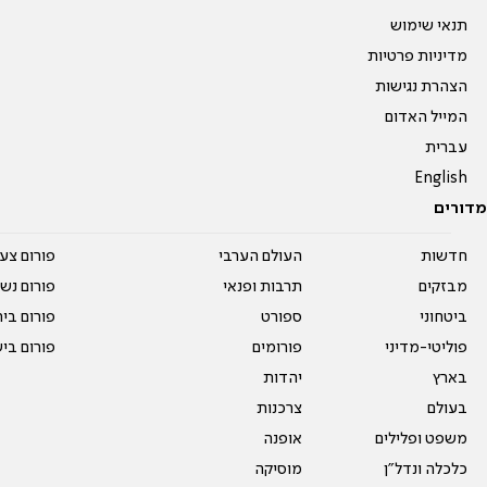
תנאי שימוש
מדיניות פרטיות
הצהרת נגישות
המייל האדום
עברית
English
מדורים
חדשות
העולם הערבי
פורום צע
מבזקים
תרבות ופנאי
פורום נשו
ביטחוני
ספורט
פורום בי
פוליטי-מדיני
פורומים
פורום בי
בארץ
יהדות
בעולם
צרכנות
משפט ופלילים
אופנה
כלכלה ונדל"ן
מוסיקה