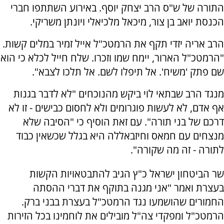
התורה של ש"ס הרב יצחק יוסף. באירוע השתתפו חברי
הכנסת יואב בן צור, מיכאל מלכיאלי ויונתן משריקי.
הרב אריה יזדי תקף את הרמטכ"ל אייל זמיר במלים קשות.
"הרמטכ"ל הארור, יימח שמו וזכרו. שלח חייל לכלא כי הוא
שם פתק 'משיח'. אל תיפלו לשם. אל תלכו לצבא".
מנגד הרב שבתאי לוי ביקש מהנוכחים "לא לדבר בגנות
אף אדם, לא לעשות פוגרומים ולא לחסום כבישים - זו לא
דרכם של בני תורה". עם זאת הוסיף כי "הסיבה שלא
מנצחים עם חמאס וחיזבאללה היא בגלל שכשאין כבוד
לתורה - זה מה שקורה".
שר הביטחון ישראל כ"ץ הגיב להתבטאויות הקשות
בעצרת ואמר "אני מגנה בתוקף את דברי ההסתה
החמורים שהושמעו נגד הרמטכ"ל בעצרת בבני ברק.
הרמטכ"ל ומפקדי צה"ל מובילים את לוחמינו בכל הזירות