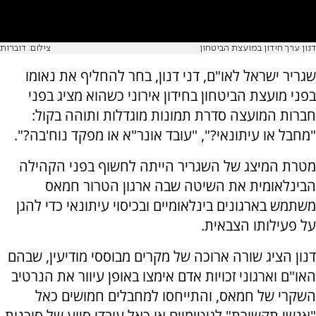
דנון ערך חידון במועצת הביטחון
צילום: דוברות
שגריר ישראל לאו"ם, דני דנון, בחר להחליף את נאומו
בפני מועצת הביטחון בחידון אירוני כשהוא מציג בפני
חברות המועצה סדרת תמונות מוגדלות ותוהה בקול:
"מחבל או עיתונאי?", "עובד אונר"א או מפקד נוח'בה?".
מטרת המיצג של השגריר הייתה לחשוף בפני הקהילה
הבינלאומית את השיטה שבה ארגון הטרור חמאס
משתמש בארגונים בינלאומיים ובכיסוי עיתונאי כדי להגן
על פעילותו הצבאית.
דנון הציג שורה ארוכה של מקרים מבוססי מודיעין, שבהם
האו"ם וארגוני זכויות אדם אימצו באופן עיוור את הנרטיב
השקרי של חמאס, והתייחסו למחבלים חמושים כאל
"אנשי תקשורת" לגיטימיים או כאל עובדי סיוע של סוכנות