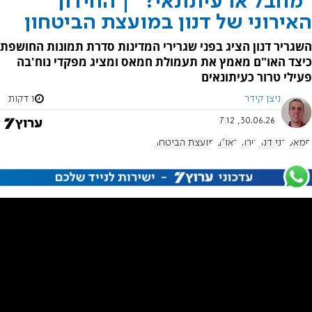
"מחבל או עיתונאי?" | החידון
האירוני של דנון במועצת הביטחון
השגריר דנון הציג בפני שגרירי המדינות סדרת תמונות החושפת
כיצד האו"ם מאמץ את תעמולת חמאס ומציג מפקדי נוח'בה
פעילי טרור כעיתונאים
ניצן קידר
1 דקות
30.06.26, 7:12
חמאס
דני דנון
טרור
האו"ם
מועצת הביטחון