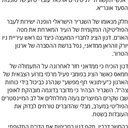
הסעד אונר"א.
חלק מנאומו של השגריר הישראלי הופנה ישירות לעבר
הפוליטיקה המקומית של העיר המארחת את מטה
האו"ם. דנון הציג לחברי המועצה כיצד גם ראש עיריית ניו
יורק זוהראן ממדאני, נפל ברשת ההסברה של ארגון
הטרור.
דנון הוכיח כי ממדאני חזר לאחרונה על התעמולה של
חמאס כאשר הציג בפומבי פעיל מרכזי בזרוע הצבאית של
הארגון כ"עיתונאי חף מפשע" שנהרג כביכול בידי כוחות
צה"ל. השגריר הבהיר כי מדובר בדוגמה מובהקת לאופן
שבו שקרים המיוצרים בעזה מחלחלים אל לב המיינסטרים
הפוליטי במערב, מבלי שהדוברים טורחים לבדוק את
העובדות בשטח.
בהמשך דבריו, תקף דנון בחריפות את הדו"ח התקופתי