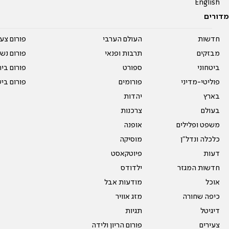
English
מדורים
חדשות
העולם הערבי
פורום צע
מבזקים
תרבות ופנאי
פורום נשו
ביטחוני
ספורט
פורום בי
פוליטי-מדיני
פורומים
פורום בי
בארץ
יהדות
בעולם
צרכנות
משפט ופלילים
אופנה
כלכלה ונדל"ן
מוסיקה
דעות
פיוטקאסט
חדשות המגזר
ילדודס
אוכל
מודעות אבל
כיפה שחורה
מזג אוויר
דיגיטל
תגיות
צעירים
פורום הריון ולידה