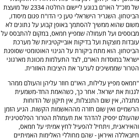
של מזכ"ל האו"ם בנוגע ליישום החלטה 2334 של מועצת
הביטחון. השגריר הישראלי טען כי הדו"ח פגום מיסודו,
משום שהוא ממשיך להסתמך באופן קבוע על נתונים לא
מבוססים ועל תעמולה שמפיץ חמאס, במקום להתבסס על
עובדות מוצקות ועל בדיקות אובייקטיביות של מערכת
הביטחון. הוא מתח ביקורת על הגינוי האוטומטי שסופגת
ישראל במוסדות האו"ם, לצד התעלמות מכוונת מארגוני
הטרור שממשיכים לערער את היציבות האזורית.
"חמאס מפיץ עלילות, האו"ם חוזר עליהן והעולם ממהר
לגנות את ישראל. אחר כך, כשהאמת החד-משמעית
מתגלה, אין שום התנצלות, אין תיקון של הדוחות
הרשמיים ואין שום חזרה מההאשמות הקשות. הגיע הזמן
שהעולם יפסיק להדהד את תעמולת הטרור הפלסטינית
והאיראנית, ויתחיל להפעיל לחץ אמיתי על חמאס,
חיזבאללה ואיראן - שהם מחוללי האלימות האמיתיים