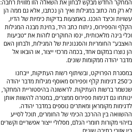
המחקר החדש מבקש לבחון את השאלה הזו מזווית רחבה:
לא רק מה כתוב במגילות ואיך הן נכתבו, אלא גם ממה הן
עשויות וכיצד הוכנו. באמצעות בדיקות כימיות של הדיו,
הקלף והפפירוס, ניתוח כתב היד, בחינת מבנה המגילות
וכלי בינה מלאכותית, ינסו החוקרים לזהות את “טביעות
האצבע" החומריות והסגנוניות של המגילות, ולבחון האם
הן נוצרו במקום אחד, בכמה מרכזי ייצור, או הובאו אל
מדבר יהודה ממקומות שונים.
במסגרת הפרויקט, ובשיתוף רשות העתיקות, ייבחנו
כ־250 דגימות קלף ופפירוס מאוסף מגילות מדבר יהודה
שנשמר ברשות העתיקות. לראשונה בהיסטוריית המחקר,
ינותחו גם דגימות פפירוס ממצרים, במטרה להשוות אותן
לדגימות מקומראן ומאתרים נוספים במדבר יהודה.
ההשוואה בין ההרכב הכימי של החומרים, תוכל לסייע
בזיהוי מקורות חומרי הגלם, מסלולי ייצור אפשריים וקשרים
בין אזורי כתיבה שונים.