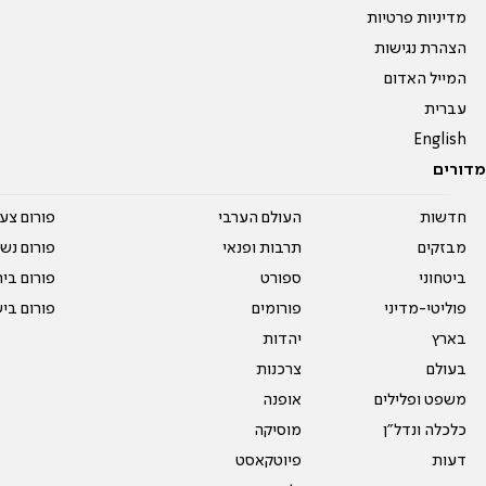
מדיניות פרטיות
הצהרת נגישות
המייל האדום
עברית
English
מדורים
חדשות
העולם הערבי
פורום צע
מבזקים
תרבות ופנאי
פורום נשו
ביטחוני
ספורט
פורום בי
פוליטי-מדיני
פורומים
פורום בי
בארץ
יהדות
בעולם
צרכנות
משפט ופלילים
אופנה
כלכלה ונדל"ן
מוסיקה
דעות
פיוטקאסט