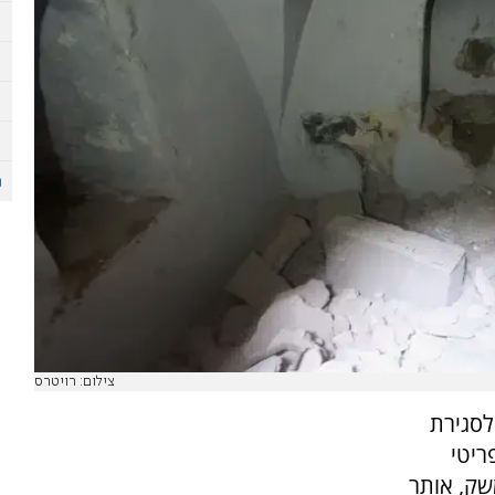
צילום: רויטרס
לסגירת
ריטי
שק, אותר