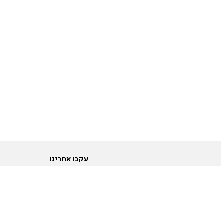
עקבו אחרינו
ות
טוויטר
ם הריון ולידה
פייסבוק
ום לקראת נישואין וזוגיות
אינסטגרם