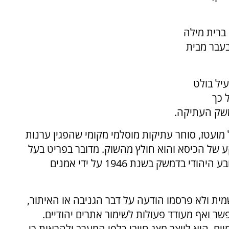
ברית מילה
בעבר מבית
עיל בולט
 כך
משק העתיקה.
The Media Line, בעזרתו של מועטז, סוחר עתיקות מוסלמי מקומי שהפגין ערנות
ע של הכיסא והוא חולץ מהשוק. מדובר בפריט בעל
ערך אמנותי ותרבותי עצום, שיוצר בעבודת יד ברובע היהודי בדמשק בשנת 1946 על ידי אמנים
ת ולא פרסמו הודעה על דבר הגניבה או האיתור,
ר ואף מעודד פעולות לשימור אתרים יהודיים.
ם, היא לייצר מצג חיובי כלפי המערב ולהראות כי