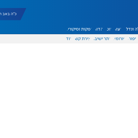
כ"ה באב תשפ"ו |
 ונדל"ן
דעות
אוכל
יהדות
הפקות וסיקורים
ספורט
פורומים
אתר ישיבה
יצירת קשר
עוד