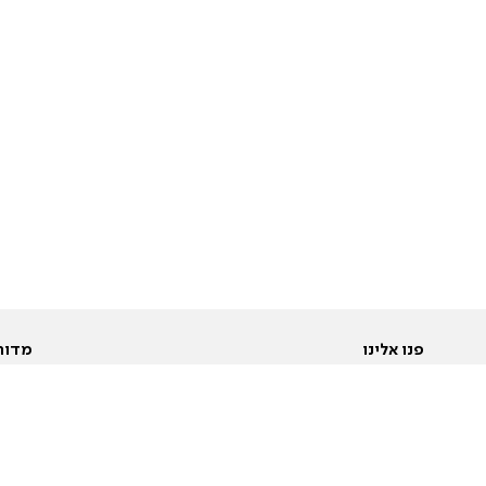
פנו אלינו
מדור
אודות
Pусский
חד
יצירת קשר
عربية
מב
פרסמו אצלנו
בי