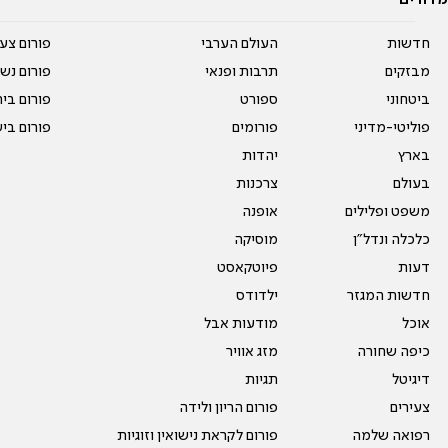
חדשות
העולם הערבי
פורום צע
מבזקים
תרבות ופנאי
פורום נשו
ביטחוני
ספורט
פורום בי
פוליטי-מדיני
פורומים
פורום בי
בארץ
יהדות
בעולם
צרכנות
משפט ופלילים
אופנה
כלכלה ונדל"ן
מוסיקה
דעות
פיוטקאסט
חדשות המגזר
ילדודס
אוכל
מודעות אבל
כיפה שחורה
מזג אוויר
דיגיטל
תגיות
צעירים
פורום הריון ולידה
רפואה שלמה
פורום לקראת נישואין וזוגיות