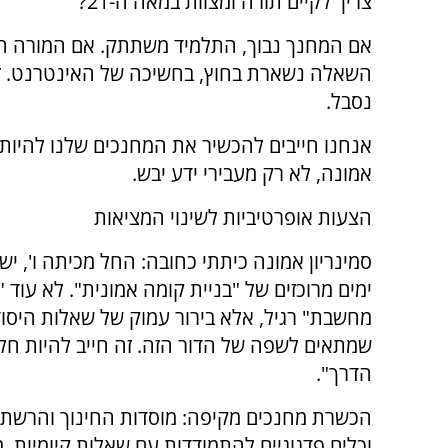
צריך לקיים תורה ומצוות במאה ה-21?"
אם המחנך נבוך, התלמיד משתתק. אם המורה ח
השאלה נשארת בחוץ, בחשיכה של האינטרנט. ז
נסבל.
אנחנו חייבים להכשיר את המחנכים שלנו להיות 
אמונה, לא רק מעבירי ידע יבש.
הצעות אופרטיביות לשינוי המציאות
סמינריון אמונה כיתתי כחובה: החל מכיתה ו', י
ימים מרוכזים של "בניית קומה אמונית". לא עוד "
מחשבת" רגיל, אלא בירור עמוק של שאלות היסוד
שמתאים לשפה של הדור הזה. זה חייב להיות חל
הדרך".
הכשרת מחנכים מקיפה: מוסדות החינוך והרשתות
וכלים פדגוגיים להתמודדות עם שאלות קיומיות.