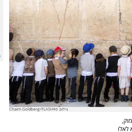
צילום: Chaim Goldberg/FLASH90
וק,
 לאלו