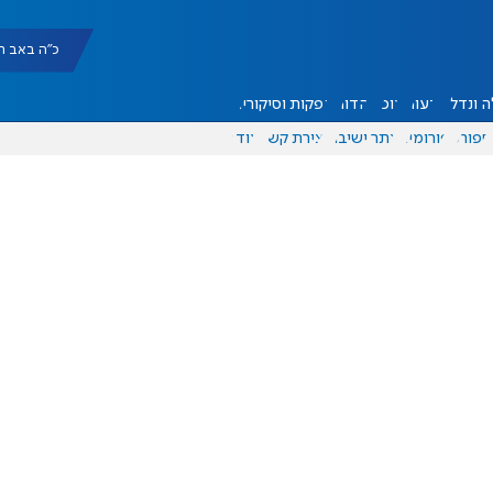
כ"ה באב תשפ"ו |
 ונדל"ן
דעות
אוכל
יהדות
הפקות וסיקורים
ספורט
פורומים
אתר ישיבה
יצירת קשר
עוד